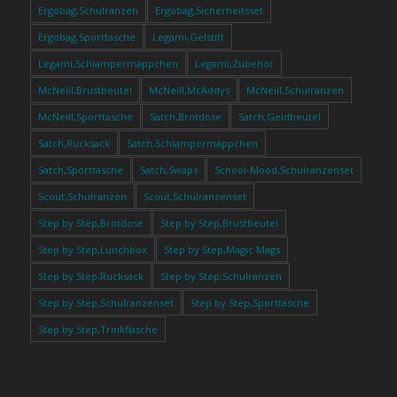
Ergobag,Schulranzen
Ergobag,Sicherheitsset
Ergobag,Sporttasche
Legami,Gelstift
Legami,Schlampermäppchen
Legami,Zubehör
McNeill,Brustbeutel
McNeill,McAddys
McNeill,Schulranzen
McNeill,Sporttasche
Satch,Brotdose
Satch,Geldbeutel
Satch,Rucksack
Satch,Schlampermäppchen
Satch,Sporttasche
Satch,Swaps
School-Mood,Schulranzenset
Scout,Schulranzen
Scout,Schulranzenset
Step by Step,Brotdose
Step by Step,Brustbeutel
Step by Step,Lunchbox
Step by Step,Magic Mags
Step by Step,Rucksack
Step by Step,Schulranzen
Step by Step,Schulranzenset
Step by Step,Sporttasche
Step by Step,Trinkflasche