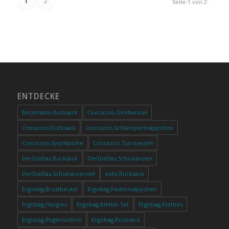
1
2
Seite 1 von 2
ENTDECKE
Beckmann,Rucksack
Coocazoo,Geldbeutel
Coocazoo,Rucksack
Coocazoo,Schlampermäppchen
Coocazoo,Sporttasche
Coocazoo,Turnbeutel
DerDieDas,Rucksack
DerDieDas,Schulranzen
DerDieDas,Schulranzenset
eoto,Rucksack
Ergobag,Brustbeutel
Ergobag,Federmäppchen
Ergobag,Hangies
Ergobag,Klettie-Set
Ergobag,Kletties
Ergobag,Regenschirm
Ergobag,Rucksack