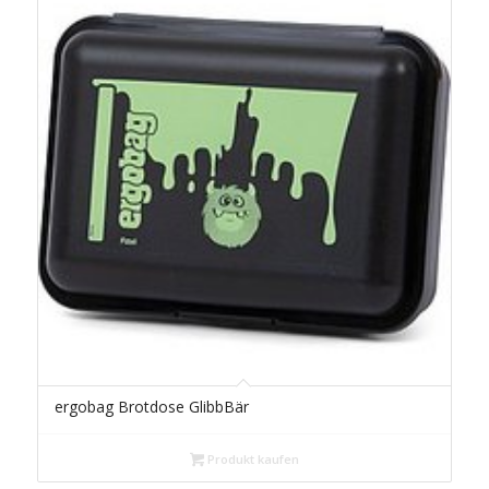
ergobag Brotdose GlibbBär
Produkt kaufen