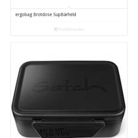
ergobag Brotdose SupBärheld
Produkt kaufen