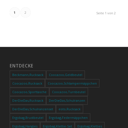
1
2
Seite 1 von 2
ENTDECKE
Beckmann,Rucksack
Coocazoo,Geldbeutel
Coocazoo,Rucksack
Coocazoo,Schlampermäppchen
Coocazoo,Sporttasche
Coocazoo,Turnbeutel
DerDieDas,Rucksack
DerDieDas,Schulranzen
DerDieDas,Schulranzenset
eoto,Rucksack
Ergobag,Brustbeutel
Ergobag,Federmäppchen
Ergobag,Hangies
Ergobag,Klettie-Set
Ergobag,Kletties