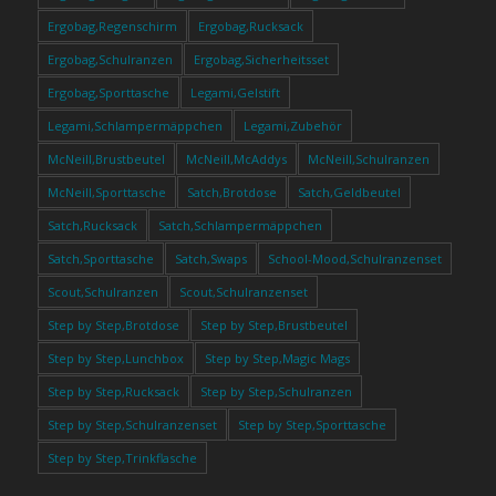
Ergobag,Regenschirm
Ergobag,Rucksack
Ergobag,Schulranzen
Ergobag,Sicherheitsset
Ergobag,Sporttasche
Legami,Gelstift
Legami,Schlampermäppchen
Legami,Zubehör
McNeill,Brustbeutel
McNeill,McAddys
McNeill,Schulranzen
McNeill,Sporttasche
Satch,Brotdose
Satch,Geldbeutel
Satch,Rucksack
Satch,Schlampermäppchen
Satch,Sporttasche
Satch,Swaps
School-Mood,Schulranzenset
Scout,Schulranzen
Scout,Schulranzenset
Step by Step,Brotdose
Step by Step,Brustbeutel
Step by Step,Lunchbox
Step by Step,Magic Mags
Step by Step,Rucksack
Step by Step,Schulranzen
Step by Step,Schulranzenset
Step by Step,Sporttasche
Step by Step,Trinkflasche