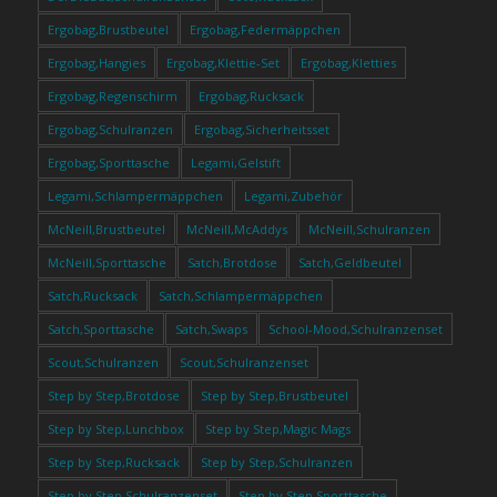
Ergobag,Brustbeutel
Ergobag,Federmäppchen
Ergobag,Hangies
Ergobag,Klettie-Set
Ergobag,Kletties
Ergobag,Regenschirm
Ergobag,Rucksack
Ergobag,Schulranzen
Ergobag,Sicherheitsset
Ergobag,Sporttasche
Legami,Gelstift
Legami,Schlampermäppchen
Legami,Zubehör
McNeill,Brustbeutel
McNeill,McAddys
McNeill,Schulranzen
McNeill,Sporttasche
Satch,Brotdose
Satch,Geldbeutel
Satch,Rucksack
Satch,Schlampermäppchen
Satch,Sporttasche
Satch,Swaps
School-Mood,Schulranzenset
Scout,Schulranzen
Scout,Schulranzenset
Step by Step,Brotdose
Step by Step,Brustbeutel
Step by Step,Lunchbox
Step by Step,Magic Mags
Step by Step,Rucksack
Step by Step,Schulranzen
Step by Step,Schulranzenset
Step by Step,Sporttasche