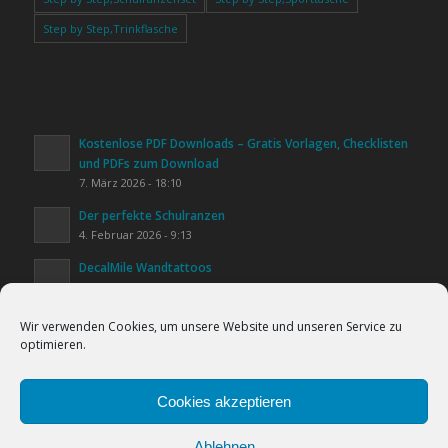
Step by Step,Trinkflasche
Kostenlose PDF Downloads – Gratis Vorlagen, Checklisten
und PDFs zum Download
7. März 2026 - 18:10
Der perfekte Schulranzen
4. Februar 2026 - 9:13
DecalMile Wandtattoos
20. Januar 2026 - 16:25
Kinderzimmer gestalten
Wir verwenden Cookies, um unsere Website und unseren Service zu
20. Januar 2026 - 15:44
optimieren.
Lifestyle & Alltag
Cookies helfen uns bei der Bereitstellung
20. Januar 2026 - 15:31
unserer Inhalte und Dienste. Durch die
Cookies akzeptieren
weitere Nutzung der Webseite stimmen Sie
Ablehnen
der Verwendung von Cookies zu.