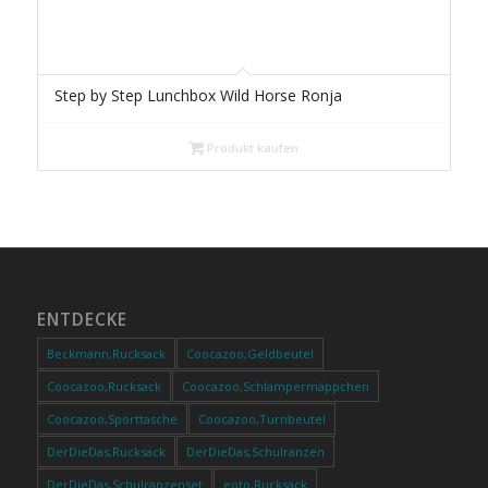
Step by Step Lunchbox Wild Horse Ronja
Produkt kaufen
ENTDECKE
Beckmann,Rucksack
Coocazoo,Geldbeutel
Coocazoo,Rucksack
Coocazoo,Schlampermäppchen
Coocazoo,Sporttasche
Coocazoo,Turnbeutel
DerDieDas,Rucksack
DerDieDas,Schulranzen
DerDieDas,Schulranzenset
eoto,Rucksack