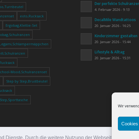
Der perfekte Schulranze
oo,Turnbeutel
4. Februar 2026 - 9:13
anzenset
eoto,Rucksack
DecalMile Wandtattoos
Ergobag,Klettie-Set
20. Januar 2026 - 16:25
gobag,Schulranzen
Kinderzimmer gestalten
20. Januar 2026 - 15:44
Legami,Schlampermäppchen
Lifestyle & Alltag
ll,Schulranzen
20. Januar 2026 - 15:31
,Rucksack
School-Mood,Schulranzenset
e
Step by Step,Brustbeutel
ucksack
 Step,Sporttasche
Wir verwend
Cookies 
e und Dienste. Durch die weitere Nutzung der Webseite stimmen