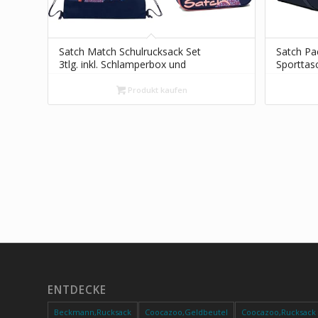
Satch Match Schulrucksack Set
Satch Pac
3tlg. inkl. Schlamperbox und
Sporttas
Sportbeutel (Coral Reef)
Blue Skan
Produkt kaufen
ENTDECKE
Beckmann,Rucksack
Coocazoo,Geldbeutel
Coocazoo,Rucksack