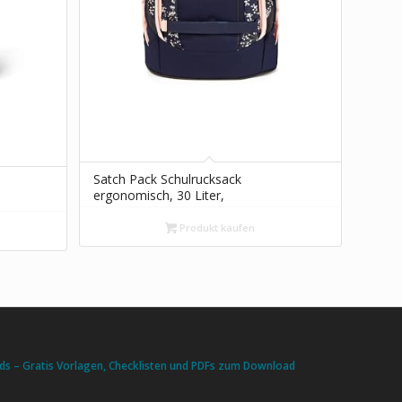
Satch Pack Schulrucksack
ergonomisch, 30 Liter,
Organisationstalent
Produkt kaufen
s – Gratis Vorlagen, Checklisten und PDFs zum Download