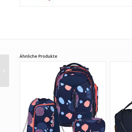
Ähnliche Produkte
DerDieDas ErgoFlex
Light Schulranzen Set
Turbo Speed 6-teilig