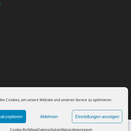
n
en Cookies, um unsere Website und unseren Service zu optimieren.
akzeptieren
Ablehnen
Einstellungen anzeigen
Cookie-Richtlinie
Datenschutzerklärung
Impressum
 Sie der Verwendung von Cookies zu.
Okay!