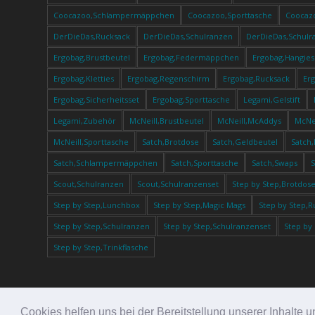
Coocazoo,Schlampermäppchen
Coocazoo,Sporttasche
Coocaz
DerDieDas,Rucksack
DerDieDas,Schulranzen
DerDieDas,Schulr
Ergobag,Brustbeutel
Ergobag,Federmäppchen
Ergobag,Hangies
Ergobag,Kletties
Ergobag,Regenschirm
Ergobag,Rucksack
Er
Ergobag,Sicherheitsset
Ergobag,Sporttasche
Legami,Gelstift
Legami,Zubehör
McNeill,Brustbeutel
McNeill,McAddys
McNei
McNeill,Sporttasche
Satch,Brotdose
Satch,Geldbeutel
Satch
Satch,Schlampermäppchen
Satch,Sporttasche
Satch,Swaps
Scout,Schulranzen
Scout,Schulranzenset
Step by Step,Brotdos
Step by Step,Lunchbox
Step by Step,Magic Mags
Step by Step,R
Step by Step,Schulranzen
Step by Step,Schulranzenset
Step by
Step by Step,Trinkflasche
Cookies helfen uns bei der Bereitstellung unserer Inhalt