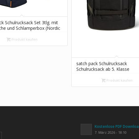
k Schulrucksack Set 3tlg. mit
che und Schlamperbox (Nordic
di Ed.)
Produkt kaufen
satch pack Schulrucksack
Schulrucksack ab 5. Klasse
ergonomisch 30L Stauraum
standfest Organisationstalent,
Produkt kaufen
Blackjack – Schwarz
Kostenlose PDF Download
7. März 2026 - 18:10