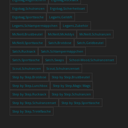
Ergobag,Schulranzen
Ergobag,Sicherheitsset
Ergobag,Sporttasche
Legami,Gelstift
Legami,Schlampermäppchen
Legami,Zubehör
McNeill,Brustbeutel
McNeill,McAddys
McNeill,Schulranzen
McNeill,Sporttasche
Satch,Brotdose
Satch,Geldbeutel
Satch,Rucksack
Satch,Schlampermäppchen
Satch,Sporttasche
Satch,Swaps
School-Mood,Schulranzenset
Scout,Schulranzen
Scout,Schulranzenset
Step by Step,Brotdose
Step by Step,Brustbeutel
Step by Step,Lunchbox
Step by Step,Magic Mags
Step by Step,Rucksack
Step by Step,Schulranzen
Step by Step,Schulranzenset
Step by Step,Sporttasche
Step by Step,Trinkflasche