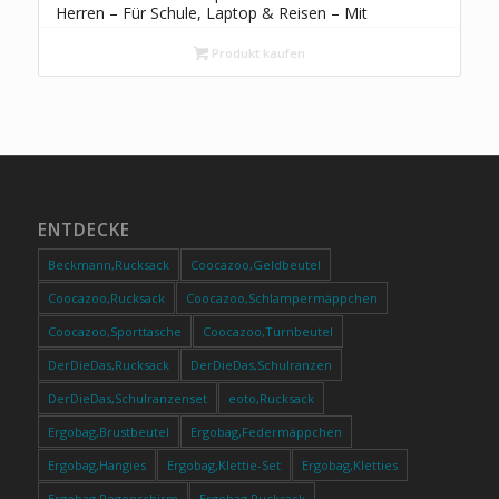
Herren – Für Schule, Laptop & Reisen – Mit
Laptopfach – Wasserabweisend – Aus Polyester
– Grau
Produkt kaufen
ENTDECKE
Beckmann,Rucksack
Coocazoo,Geldbeutel
Coocazoo,Rucksack
Coocazoo,Schlampermäppchen
Coocazoo,Sporttasche
Coocazoo,Turnbeutel
DerDieDas,Rucksack
DerDieDas,Schulranzen
DerDieDas,Schulranzenset
eoto,Rucksack
Ergobag,Brustbeutel
Ergobag,Federmäppchen
Ergobag,Hangies
Ergobag,Klettie-Set
Ergobag,Kletties
Ergobag,Regenschirm
Ergobag,Rucksack