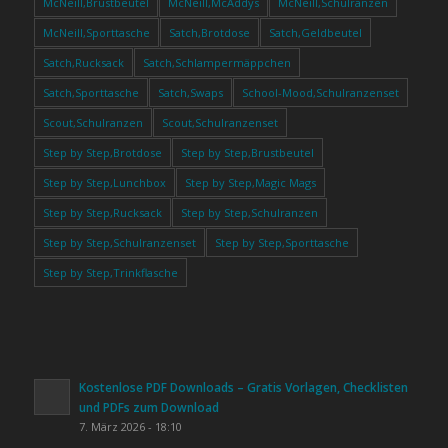
McNeill,Brustbeutel
McNeill,McAddys
McNeill,Schulranzen
McNeill,Sporttasche
Satch,Brotdose
Satch,Geldbeutel
Satch,Rucksack
Satch,Schlampermäppchen
Satch,Sporttasche
Satch,Swaps
School-Mood,Schulranzenset
Scout,Schulranzen
Scout,Schulranzenset
Step by Step,Brotdose
Step by Step,Brustbeutel
Step by Step,Lunchbox
Step by Step,Magic Mags
Step by Step,Rucksack
Step by Step,Schulranzen
Step by Step,Schulranzenset
Step by Step,Sporttasche
Step by Step,Trinkflasche
Kostenlose PDF Downloads – Gratis Vorlagen, Checklisten
und PDFs zum Download
7. März 2026 - 18:10