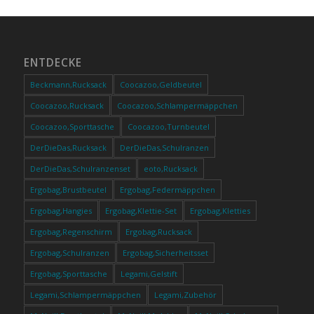
ENTDECKE
Beckmann,Rucksack
Coocazoo,Geldbeutel
Coocazoo,Rucksack
Coocazoo,Schlampermäppchen
Coocazoo,Sporttasche
Coocazoo,Turnbeutel
DerDieDas,Rucksack
DerDieDas,Schulranzen
DerDieDas,Schulranzenset
eoto,Rucksack
Ergobag,Brustbeutel
Ergobag,Federmäppchen
Ergobag,Hangies
Ergobag,Klettie-Set
Ergobag,Kletties
Ergobag,Regenschirm
Ergobag,Rucksack
Ergobag,Schulranzen
Ergobag,Sicherheitsset
Ergobag,Sporttasche
Legami,Gelstift
Legami,Schlampermäppchen
Legami,Zubehör