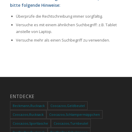
bitte folgende Hinweise:
Überprüfe die Rechtschreibung immer sorgfältig.
Versuche es mit einem ähnlichen Suchbegriff: z.B. Tablet
anstelle von Laptop.
Versuche mehr als einen Suchbegriff zu verwenden.
ENTDECKE
Beckmann,Rucksack
Coocazoo,Geldbeutel
Coocazoo,Rucksack
Coocazoo,Schlampermäppchen
Coocazoo,Sporttasche
Coocazoo,Turnbeutel