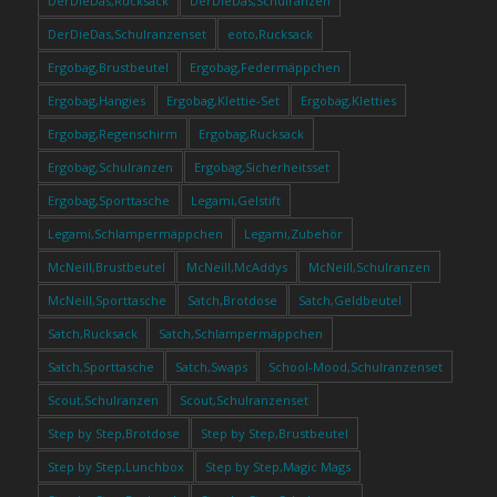
DerDieDas,Rucksack
DerDieDas,Schulranzen
DerDieDas,Schulranzenset
eoto,Rucksack
Ergobag,Brustbeutel
Ergobag,Federmäppchen
Ergobag,Hangies
Ergobag,Klettie-Set
Ergobag,Kletties
Ergobag,Regenschirm
Ergobag,Rucksack
Ergobag,Schulranzen
Ergobag,Sicherheitsset
Ergobag,Sporttasche
Legami,Gelstift
Legami,Schlampermäppchen
Legami,Zubehör
McNeill,Brustbeutel
McNeill,McAddys
McNeill,Schulranzen
McNeill,Sporttasche
Satch,Brotdose
Satch,Geldbeutel
Satch,Rucksack
Satch,Schlampermäppchen
Satch,Sporttasche
Satch,Swaps
School-Mood,Schulranzenset
Scout,Schulranzen
Scout,Schulranzenset
Step by Step,Brotdose
Step by Step,Brustbeutel
Step by Step,Lunchbox
Step by Step,Magic Mags