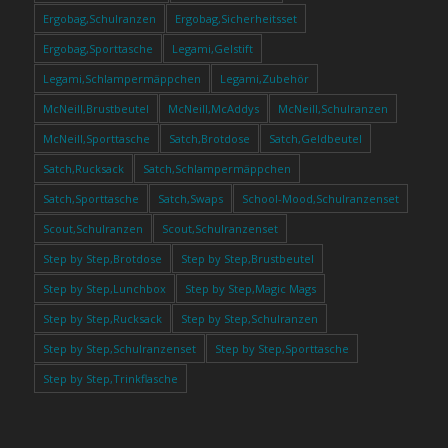
Ergobag,Schulranzen
Ergobag,Sicherheitsset
Ergobag,Sporttasche
Legami,Gelstift
Legami,Schlampermäppchen
Legami,Zubehör
McNeill,Brustbeutel
McNeill,McAddys
McNeill,Schulranzen
McNeill,Sporttasche
Satch,Brotdose
Satch,Geldbeutel
Satch,Rucksack
Satch,Schlampermäppchen
Satch,Sporttasche
Satch,Swaps
School-Mood,Schulranzenset
Scout,Schulranzen
Scout,Schulranzenset
Step by Step,Brotdose
Step by Step,Brustbeutel
Step by Step,Lunchbox
Step by Step,Magic Mags
Step by Step,Rucksack
Step by Step,Schulranzen
Step by Step,Schulranzenset
Step by Step,Sporttasche
Step by Step,Trinkflasche