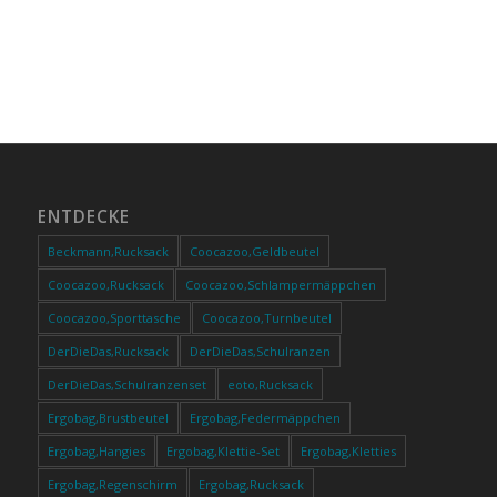
ENTDECKE
Beckmann,Rucksack
Coocazoo,Geldbeutel
Coocazoo,Rucksack
Coocazoo,Schlampermäppchen
Coocazoo,Sporttasche
Coocazoo,Turnbeutel
DerDieDas,Rucksack
DerDieDas,Schulranzen
DerDieDas,Schulranzenset
eoto,Rucksack
Ergobag,Brustbeutel
Ergobag,Federmäppchen
Ergobag,Hangies
Ergobag,Klettie-Set
Ergobag,Kletties
Ergobag,Regenschirm
Ergobag,Rucksack