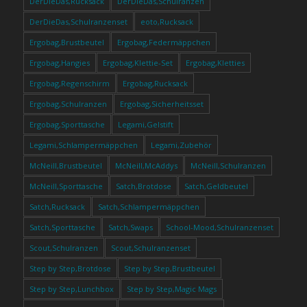
DerDieDas,Rucksack
DerDieDas,Schulranzen
DerDieDas,Schulranzenset
eoto,Rucksack
Ergobag,Brustbeutel
Ergobag,Federmäppchen
Ergobag,Hangies
Ergobag,Klettie-Set
Ergobag,Kletties
Ergobag,Regenschirm
Ergobag,Rucksack
Ergobag,Schulranzen
Ergobag,Sicherheitsset
Ergobag,Sporttasche
Legami,Gelstift
Legami,Schlampermäppchen
Legami,Zubehör
McNeill,Brustbeutel
McNeill,McAddys
McNeill,Schulranzen
McNeill,Sporttasche
Satch,Brotdose
Satch,Geldbeutel
Satch,Rucksack
Satch,Schlampermäppchen
Satch,Sporttasche
Satch,Swaps
School-Mood,Schulranzenset
Scout,Schulranzen
Scout,Schulranzenset
Step by Step,Brotdose
Step by Step,Brustbeutel
Step by Step,Lunchbox
Step by Step,Magic Mags