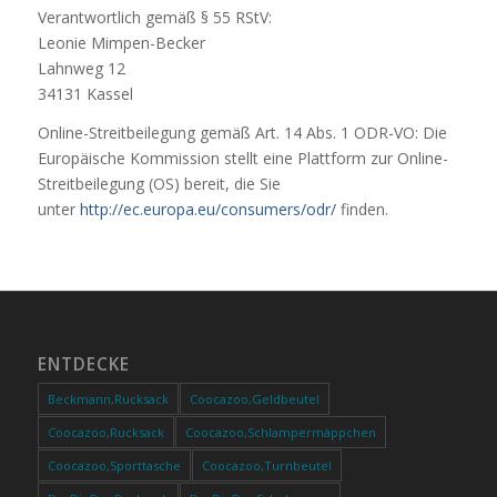
Verantwortlich gemäß § 55 RStV:
Leonie Mimpen-Becker
Lahnweg 12
34131 Kassel
Online-Streitbeilegung gemäß Art. 14 Abs. 1 ODR-VO: Die
Europäische Kommission stellt eine Plattform zur Online-
Streitbeilegung (OS) bereit, die Sie
unter
http://ec.europa.eu/consumers/odr/
finden.
ENTDECKE
Beckmann,Rucksack
Coocazoo,Geldbeutel
Coocazoo,Rucksack
Coocazoo,Schlampermäppchen
Coocazoo,Sporttasche
Coocazoo,Turnbeutel