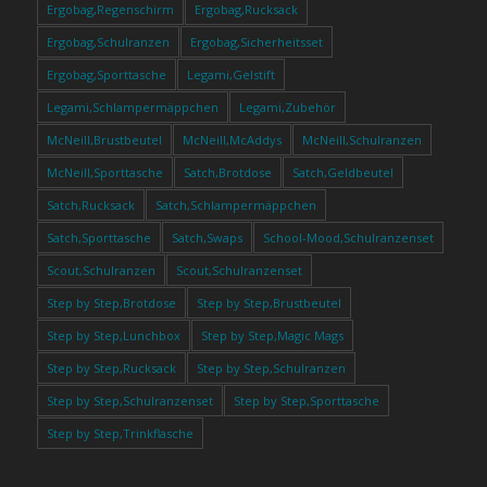
Ergobag,Regenschirm
Ergobag,Rucksack
Ergobag,Schulranzen
Ergobag,Sicherheitsset
Ergobag,Sporttasche
Legami,Gelstift
Legami,Schlampermäppchen
Legami,Zubehör
McNeill,Brustbeutel
McNeill,McAddys
McNeill,Schulranzen
McNeill,Sporttasche
Satch,Brotdose
Satch,Geldbeutel
Satch,Rucksack
Satch,Schlampermäppchen
Satch,Sporttasche
Satch,Swaps
School-Mood,Schulranzenset
Scout,Schulranzen
Scout,Schulranzenset
Step by Step,Brotdose
Step by Step,Brustbeutel
Step by Step,Lunchbox
Step by Step,Magic Mags
Step by Step,Rucksack
Step by Step,Schulranzen
Step by Step,Schulranzenset
Step by Step,Sporttasche
Step by Step,Trinkflasche