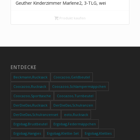
Geuther Kinderzimmer Marlene2, 3-TLG, wei
Produkt kaufen
ENTDECKE
Beckmann,Rucksack
Coocazoo,Geldbeutel
Coocazoo,Rucksack
Coocazoo,Schlampermäppchen
Coocazoo,Sporttasche
Coocazoo,Turnbeutel
DerDieDas,Rucksack
DerDieDas,Schulranzen
DerDieDas,Schulranzenset
eoto,Rucksack
Ergobag,Brustbeutel
Ergobag,Federmäppchen
Ergobag,Hangies
Ergobag,Klettie-Set
Ergobag,Kletties