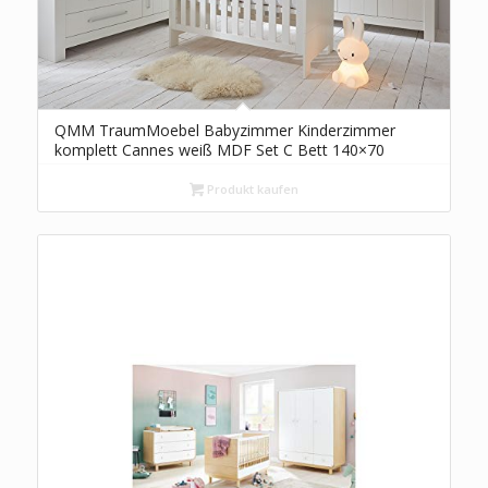
QMM TraumMoebel Babyzimmer Kinderzimmer
komplett Cannes weiß MDF Set C Bett 140×70
Schrank 3 tür. Breite Kommode Wandregal weiß oder
grau
Produkt kaufen