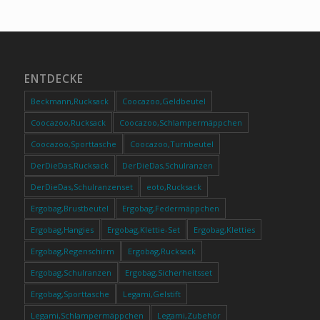
ENTDECKE
Beckmann,Rucksack
Coocazoo,Geldbeutel
Coocazoo,Rucksack
Coocazoo,Schlampermäppchen
Coocazoo,Sporttasche
Coocazoo,Turnbeutel
DerDieDas,Rucksack
DerDieDas,Schulranzen
DerDieDas,Schulranzenset
eoto,Rucksack
Ergobag,Brustbeutel
Ergobag,Federmäppchen
Ergobag,Hangies
Ergobag,Klettie-Set
Ergobag,Kletties
Ergobag,Regenschirm
Ergobag,Rucksack
Ergobag,Schulranzen
Ergobag,Sicherheitsset
Ergobag,Sporttasche
Legami,Gelstift
Legami,Schlampermäppchen
Legami,Zubehör