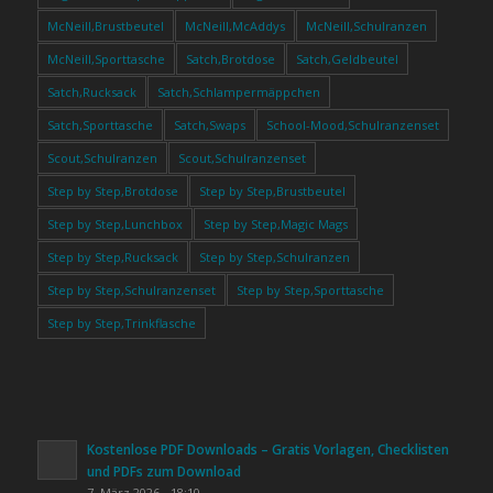
McNeill,Brustbeutel
McNeill,McAddys
McNeill,Schulranzen
McNeill,Sporttasche
Satch,Brotdose
Satch,Geldbeutel
Satch,Rucksack
Satch,Schlampermäppchen
Satch,Sporttasche
Satch,Swaps
School-Mood,Schulranzenset
Scout,Schulranzen
Scout,Schulranzenset
Step by Step,Brotdose
Step by Step,Brustbeutel
Step by Step,Lunchbox
Step by Step,Magic Mags
Step by Step,Rucksack
Step by Step,Schulranzen
Step by Step,Schulranzenset
Step by Step,Sporttasche
Step by Step,Trinkflasche
Kostenlose PDF Downloads – Gratis Vorlagen, Checklisten
und PDFs zum Download
7. März 2026 - 18:10