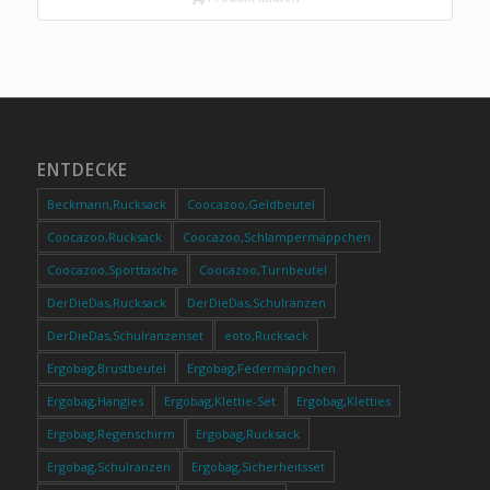
ENTDECKE
Beckmann,Rucksack
Coocazoo,Geldbeutel
Coocazoo,Rucksack
Coocazoo,Schlampermäppchen
Coocazoo,Sporttasche
Coocazoo,Turnbeutel
DerDieDas,Rucksack
DerDieDas,Schulranzen
DerDieDas,Schulranzenset
eoto,Rucksack
Ergobag,Brustbeutel
Ergobag,Federmäppchen
Ergobag,Hangies
Ergobag,Klettie-Set
Ergobag,Kletties
Ergobag,Regenschirm
Ergobag,Rucksack
Ergobag,Schulranzen
Ergobag,Sicherheitsset