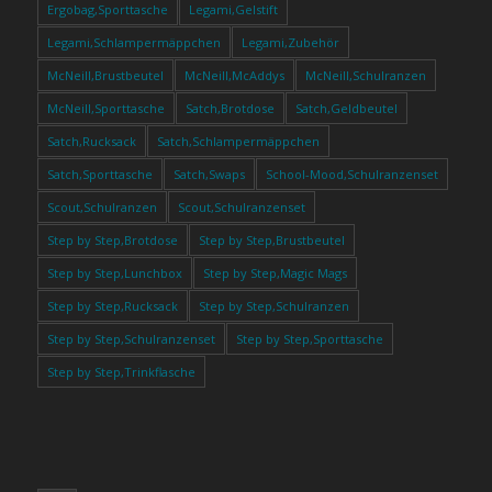
Ergobag,Sporttasche
Legami,Gelstift
Legami,Schlampermäppchen
Legami,Zubehör
McNeill,Brustbeutel
McNeill,McAddys
McNeill,Schulranzen
McNeill,Sporttasche
Satch,Brotdose
Satch,Geldbeutel
Satch,Rucksack
Satch,Schlampermäppchen
Satch,Sporttasche
Satch,Swaps
School-Mood,Schulranzenset
Scout,Schulranzen
Scout,Schulranzenset
Step by Step,Brotdose
Step by Step,Brustbeutel
Step by Step,Lunchbox
Step by Step,Magic Mags
Step by Step,Rucksack
Step by Step,Schulranzen
Step by Step,Schulranzenset
Step by Step,Sporttasche
Step by Step,Trinkflasche