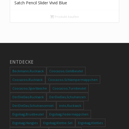
Satch Pencil Slider Vivid Blue
Produkt kaufen
ENTDECKE
Beckmann,Rucksack
Coocazoo,Geldbeutel
Coocazoo,Rucksack
Coocazoo,Schlampermäppchen
Coocazoo,Sporttasche
Coocazoo,Turnbeutel
DerDieDas,Rucksack
DerDieDas,Schulranzen
DerDieDas,Schulranzenset
eoto,Rucksack
Ergobag,Brustbeutel
Ergobag,Federmäppchen
Ergobag,Hangies
Ergobag,Klettie-Set
Ergobag,Kletties