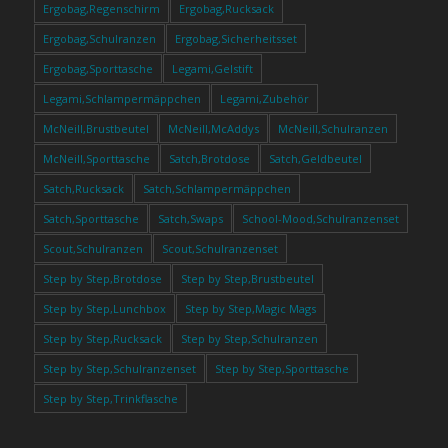
Ergobag,Regenschirm
Ergobag,Rucksack
Ergobag,Schulranzen
Ergobag,Sicherheitsset
Ergobag,Sporttasche
Legami,Gelstift
Legami,Schlampermäppchen
Legami,Zubehör
McNeill,Brustbeutel
McNeill,McAddys
McNeill,Schulranzen
McNeill,Sporttasche
Satch,Brotdose
Satch,Geldbeutel
Satch,Rucksack
Satch,Schlampermäppchen
Satch,Sporttasche
Satch,Swaps
School-Mood,Schulranzenset
Scout,Schulranzen
Scout,Schulranzenset
Step by Step,Brotdose
Step by Step,Brustbeutel
Step by Step,Lunchbox
Step by Step,Magic Mags
Step by Step,Rucksack
Step by Step,Schulranzen
Step by Step,Schulranzenset
Step by Step,Sporttasche
Step by Step,Trinkflasche