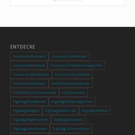
ENTDECKE
Beckmann,Rucksack
Coocazoo,Geldbeutel
Coocazoo,Rucksack
Coocazoo,Schlampermäppchen
Coocazoo,Sporttasche
Coocazoo,Turnbeutel
DerDieDas,Rucksack
DerDieDas,Schulranzen
DerDieDas,Schulranzenset
eoto,Rucksack
Ergobag,Brustbeutel
Ergobag,Federmäppchen
Ergobag,Hangies
Ergobag,Klettie-Set
Ergobag,Kletties
Ergobag,Regenschirm
Ergobag,Rucksack
Ergobag,Schulranzen
Ergobag,Sicherheitsset