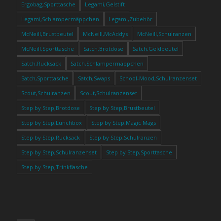
Ergobag,Sporttasche
Legami,Gelstift
Legami,Schlampermäppchen
Legami,Zubehör
McNeill,Brustbeutel
McNeill,McAddys
McNeill,Schulranzen
McNeill,Sporttasche
Satch,Brotdose
Satch,Geldbeutel
Satch,Rucksack
Satch,Schlampermäppchen
Satch,Sporttasche
Satch,Swaps
School-Mood,Schulranzenset
Scout,Schulranzen
Scout,Schulranzenset
Step by Step,Brotdose
Step by Step,Brustbeutel
Step by Step,Lunchbox
Step by Step,Magic Mags
Step by Step,Rucksack
Step by Step,Schulranzen
Step by Step,Schulranzenset
Step by Step,Sporttasche
Step by Step,Trinkflasche