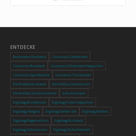
ENTDECKE
Beckmann,Rucksack
Coocazoo,Geldbeutel
Coocazoo,Rucksack
Coocazoo,Schlampermäppchen
Coocazoo,Sporttasche
Coocazoo,Turnbeutel
DerDieDas,Rucksack
DerDieDas,Schulranzen
DerDieDas,Schulranzenset
eoto,Rucksack
Ergobag,Brustbeutel
Ergobag,Federmäppchen
Ergobag,Hangies
Ergobag,Klettie-Set
Ergobag,Kletties
Ergobag,Regenschirm
Ergobag,Rucksack
Ergobag,Schulranzen
Ergobag,Sicherheitsset