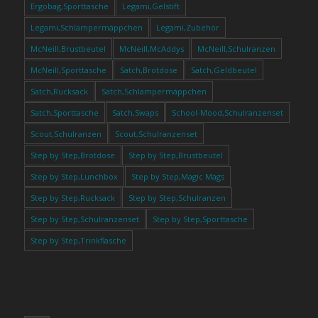
Ergobag,Sporttasche
Legami,Gelstift
Legami,Schlampermäppchen
Legami,Zubehör
McNeill,Brustbeutel
McNeill,McAddys
McNeill,Schulranzen
McNeill,Sporttasche
Satch,Brotdose
Satch,Geldbeutel
Satch,Rucksack
Satch,Schlampermäppchen
Satch,Sporttasche
Satch,Swaps
School-Mood,Schulranzenset
Scout,Schulranzen
Scout,Schulranzenset
Step by Step,Brotdose
Step by Step,Brustbeutel
Step by Step,Lunchbox
Step by Step,Magic Mags
Step by Step,Rucksack
Step by Step,Schulranzen
Step by Step,Schulranzenset
Step by Step,Sporttasche
Step by Step,Trinkflasche