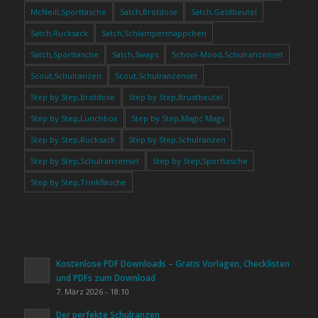
McNeill,Sporttasche
Satch,Brotdose
Satch,Geldbeutel
Satch,Rucksack
Satch,Schlampermäppchen
Satch,Sporttasche
Satch,Swaps
School-Mood,Schulranzenset
Scout,Schulranzen
Scout,Schulranzenset
Step by Step,Brotdose
Step by Step,Brustbeutel
Step by Step,Lunchbox
Step by Step,Magic Mags
Step by Step,Rucksack
Step by Step,Schulranzen
Step by Step,Schulranzenset
Step by Step,Sporttasche
Step by Step,Trinkflasche
Kostenlose PDF Downloads – Gratis Vorlagen, Checklisten
und PDFs zum Download
7. März 2026 - 18:10
Der perfekte Schulranzen