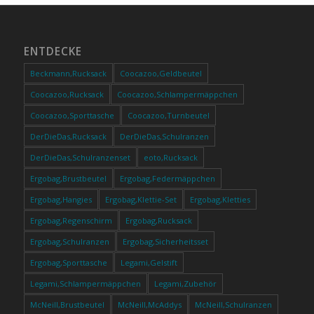
ENTDECKE
Beckmann,Rucksack
Coocazoo,Geldbeutel
Coocazoo,Rucksack
Coocazoo,Schlampermäppchen
Coocazoo,Sporttasche
Coocazoo,Turnbeutel
DerDieDas,Rucksack
DerDieDas,Schulranzen
DerDieDas,Schulranzenset
eoto,Rucksack
Ergobag,Brustbeutel
Ergobag,Federmäppchen
Ergobag,Hangies
Ergobag,Klettie-Set
Ergobag,Kletties
Ergobag,Regenschirm
Ergobag,Rucksack
Ergobag,Schulranzen
Ergobag,Sicherheitsset
Ergobag,Sporttasche
Legami,Gelstift
Legami,Schlampermäppchen
Legami,Zubehör
McNeill,Brustbeutel
McNeill,McAddys
McNeill,Schulranzen