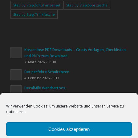
Step by Step,Schulranzenset
Step by Step,Sporttasche
Step by Step,Trinkflasche
Kostenlose PDF Downloads – Gratis Vorlagen, Checklisten
und PDFs zum Download
7. März 2026 - 18:10
Der perfekte Schulranzen
4. Februar 2026 - 9:13
DecalMile Wandtattoos
20. Januar 2026 - 16:25
Kinderzimmer gestalten
Wir verwenden Cookies, um unsere Website und unseren Service zu
20. Januar 2026 - 15:44
optimieren.
Lifestyle & Alltag
Cookies helfen uns bei der Bereitstellung
20. Januar 2026 - 15:31
unserer Inhalte und Dienste. Durch die
Cookies akzeptieren
weitere Nutzung der Webseite stimmen Sie