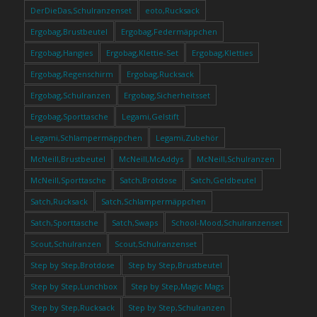
DerDieDas,Schulranzenset
eoto,Rucksack
Ergobag,Brustbeutel
Ergobag,Federmäppchen
Ergobag,Hangies
Ergobag,Klettie-Set
Ergobag,Kletties
Ergobag,Regenschirm
Ergobag,Rucksack
Ergobag,Schulranzen
Ergobag,Sicherheitsset
Ergobag,Sporttasche
Legami,Gelstift
Legami,Schlampermäppchen
Legami,Zubehör
McNeill,Brustbeutel
McNeill,McAddys
McNeill,Schulranzen
McNeill,Sporttasche
Satch,Brotdose
Satch,Geldbeutel
Satch,Rucksack
Satch,Schlampermäppchen
Satch,Sporttasche
Satch,Swaps
School-Mood,Schulranzenset
Scout,Schulranzen
Scout,Schulranzenset
Step by Step,Brotdose
Step by Step,Brustbeutel
Step by Step,Lunchbox
Step by Step,Magic Mags
Step by Step,Rucksack
Step by Step,Schulranzen