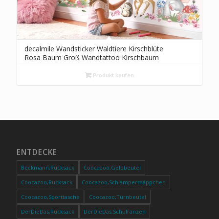
decalmile Wandsticker Waldtiere Kirschblüte
Rosa Baum Groß Wandtattoo Kirschbaum
Hirsche Fuchs Wandaufkleber Mädchen
Kinderzimme Babyzimmer Schlafzimmer
Produkt kaufen
Wanddeko
ENTDECKE
Beckmann,Rucksack
Coocazoo,Geldbeutel
Coocazoo,Rucksack
Coocazoo,Schlampermäppchen
Coocazoo,Sporttasche
Coocazoo,Turnbeutel
DerDieDas,Rucksack
DerDieDas,Schulranzen