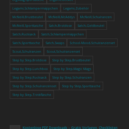
Legami,Schlampermäppchen
Legami,Zubehör
McNeill,Brustbeutel
McNeill,McAddys
McNeill,Schulranzen
McNeill,Sporttasche
Satch,Brotdose
Satch,Geldbeutel
Satch,Rucksack
Satch,Schlampermäppchen
Satch,Sporttasche
Satch,Swaps
School-Mood,Schulranzenset
Scout,Schulranzen
Scout,Schulranzenset
Step by Step,Brotdose
Step by Step,Brustbeutel
Step by Step,Lunchbox
Step by Step,Magic Mags
Step by Step,Rucksack
Step by Step,Schulranzen
Step by Step,Schulranzenset
Step by Step,Sporttasche
Step by Step,Trinkflasche
Kostenlose PDF Downloads – Gratis Vorlagen, Checklisten