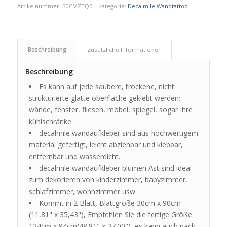
Artikelnummer:
B0CMZTQ5LJ
Kategorie:
Decalmile Wandtattoo
Beschreibung
Zusätzliche Informationen
Beschreibung
Es kann auf jede saubere, trockene, nicht
strukturierte glatte oberfläche geklebt werden:
wände, fenster, fliesen, möbel, spiegel, sogar Ihre
kühlschränke.
decalmile wandaufkleber sind aus hochwertigem
material gefertigt, leicht abziehbar und klebbar,
entfernbar und wasserdicht.
decalmile wandaufkleber blumen Ast sind ideal
zum dekorieren von kinderzimmer, babyzimmer,
schlafzimmer, wohnzimmer usw.
Kommt in 2 Blatt, Blattgröße 30cm x 90cm
(11,81" x 35,43"), Empfehlen Sie die fertige Größe:
124cm x 94cm(48.81" x 37.00"), es kann auch nach