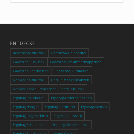
Wanddeko
ENTDECKE
Beckmann,Rucksack
Coocazoo,Geldbeutel
Coocazoo,Rucksack
Coocazoo,Schlampermäppchen
Coocazoo,Sporttasche
Coocazoo,Turnbeutel
DerDieDas,Rucksack
DerDieDas,Schulranzen
DerDieDas,Schulranzenset
eoto,Rucksack
Ergobag,Brustbeutel
Ergobag,Federmäppchen
Ergobag,Hangies
Ergobag,Klettie-Set
Ergobag,Kletties
Ergobag,Regenschirm
Ergobag,Rucksack
Ergobag,Schulranzen
Ergobag,Sicherheitsset
Ergobag,Sporttasche
Legami,Gelstift