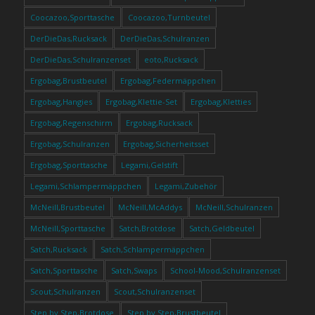
Coocazoo,Sporttasche
Coocazoo,Turnbeutel
DerDieDas,Rucksack
DerDieDas,Schulranzen
DerDieDas,Schulranzenset
eoto,Rucksack
Ergobag,Brustbeutel
Ergobag,Federmäppchen
Ergobag,Hangies
Ergobag,Klettie-Set
Ergobag,Kletties
Ergobag,Regenschirm
Ergobag,Rucksack
Ergobag,Schulranzen
Ergobag,Sicherheitsset
Ergobag,Sporttasche
Legami,Gelstift
Legami,Schlampermäppchen
Legami,Zubehör
McNeill,Brustbeutel
McNeill,McAddys
McNeill,Schulranzen
McNeill,Sporttasche
Satch,Brotdose
Satch,Geldbeutel
Satch,Rucksack
Satch,Schlampermäppchen
Satch,Sporttasche
Satch,Swaps
School-Mood,Schulranzenset
Scout,Schulranzen
Scout,Schulranzenset
Step by Step,Brotdose
Step by Step,Brustbeutel