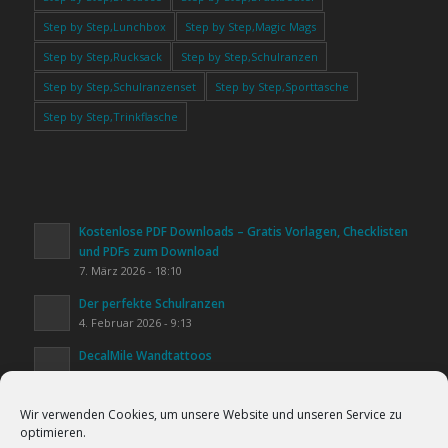
Step by Step,Lunchbox
Step by Step,Magic Mags
Step by Step,Rucksack
Step by Step,Schulranzen
Step by Step,Schulranzenset
Step by Step,Sporttasche
Step by Step,Trinkflasche
Kostenlose PDF Downloads – Gratis Vorlagen, Checklisten
und PDFs zum Download
7. März 2026 - 18:10
Der perfekte Schulranzen
4. Februar 2026 - 9:13
DecalMile Wandtattoos
20. Januar 2026 - 16:25
Kinderzimmer gestalten
Wir verwenden Cookies, um unsere Website und unseren Service zu
20. Januar 2026 - 15:44
optimieren.