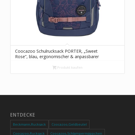
Coocazoo Schulrucksack PORTER, „Sweet
Rose”, blau, ergonomischer & anpassbarer
Tornister, höhen- & größenverstellbar, mit
Brustgurt & Hüftgurt, ab der 3. Klasse
Produkt kaufen
ENTDECKE
Beckmann,Rucksack
Coocazoo,Geldbeutel
Coocazoo,Rucksack
Coocazoo,Schlampermäppchen