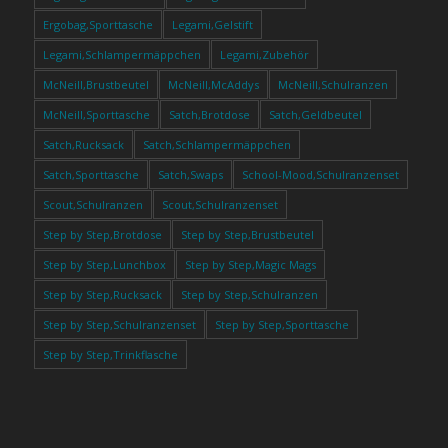
Ergobag,Sporttasche
Legami,Gelstift
Legami,Schlampermäppchen
Legami,Zubehör
McNeill,Brustbeutel
McNeill,McAddys
McNeill,Schulranzen
McNeill,Sporttasche
Satch,Brotdose
Satch,Geldbeutel
Satch,Rucksack
Satch,Schlampermäppchen
Satch,Sporttasche
Satch,Swaps
School-Mood,Schulranzenset
Scout,Schulranzen
Scout,Schulranzenset
Step by Step,Brotdose
Step by Step,Brustbeutel
Step by Step,Lunchbox
Step by Step,Magic Mags
Step by Step,Rucksack
Step by Step,Schulranzen
Step by Step,Schulranzenset
Step by Step,Sporttasche
Step by Step,Trinkflasche