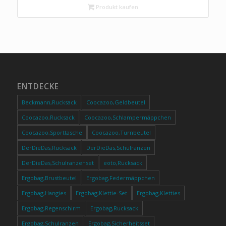
Tragesystem, flexibler Daypack aus recyceltem
Produkt kaufen
Material
ENTDECKE
Beckmann,Rucksack
Coocazoo,Geldbeutel
Coocazoo,Rucksack
Coocazoo,Schlampermäppchen
Coocazoo,Sporttasche
Coocazoo,Turnbeutel
DerDieDas,Rucksack
DerDieDas,Schulranzen
DerDieDas,Schulranzenset
eoto,Rucksack
Ergobag,Brustbeutel
Ergobag,Federmäppchen
Ergobag,Hangies
Ergobag,Klettie-Set
Ergobag,Kletties
Ergobag,Regenschirm
Ergobag,Rucksack
Ergobag,Schulranzen
Ergobag,Sicherheitsset