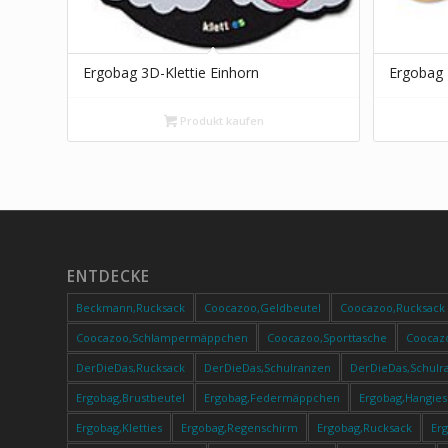
Ergobag 3D-Klettie Einhorn
Ergobag 
Produkt kaufen
ENTDECKE
Beckmann,Rucksack
Coocazoo,Geldbeutel
Coocazoo,Rucksack
Coocazoo,Schlampermäppchen
Coocazoo,Sporttasche
Coocaz
DerDieDas,Rucksack
DerDieDas,Schulranzen
DerDieDas,Schulr
Ergobag,Brustbeutel
Ergobag,Federmäppchen
Ergobag,Hangies
Ergobag,Kletties
Ergobag,Regenschirm
Ergobag,Rucksack
Er