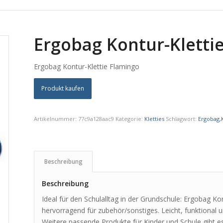
Ergobag Kontur-Kletti
Ergobag Kontur-Klettie Flamingo
Produkt kaufen
Artikelnummer:
77c9a128aac9
Kategorie:
Kletties
Schlagwort:
Ergobag,K
Beschreibung
Beschreibung
Ideal für den Schulalltag in der Grundschule: Ergobag K
hervorragend für zubehör/sonstiges. Leicht, funktional un
Weitere passende Produkte für Kinder und Schule gibt es