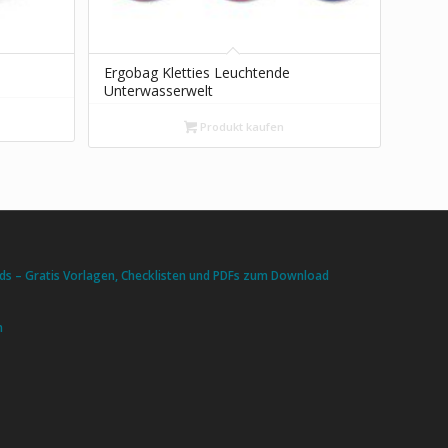
Ergobag Kletties Leuchtende
Unterwasserwelt
Produkt kaufen
s – Gratis Vorlagen, Checklisten und PDFs zum Download
n