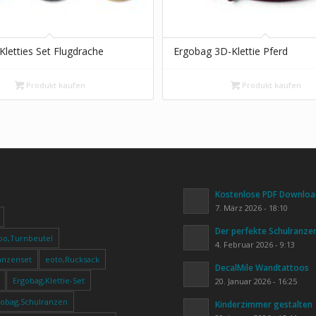
Kletties Set Flugdrache
Ergobag 3D-Klettie Pferd
Produkt kaufen
Produkt kaufen
Kostenlose PDF Download
7. März 2026 - 18:10
Der perfekte Schulranze
oo,Turnbeutel
4. Februar 2026 - 9:13
anzenset
eoto,Rucksack
DecalMile Wandtattoos
Ergobag,Klettie-Set
20. Januar 2026 - 16:25
gobag,Schulranzen
Kinderzimmer gestalten