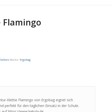
e Flamingo
letties
Marke:
Ergobag
ontur-Klettie Flamingo von Ergobag eignet sich
d perfekt für den täglichen Einsatz in der Schule.
 auf https://www.kekula.de.