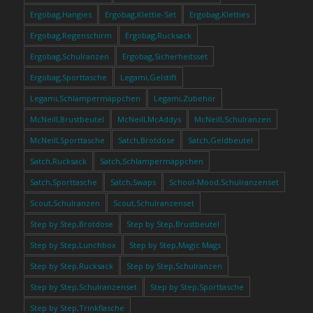
Ergobag,Hangies
Ergobag,Klettie-Set
Ergobag,Kletties
Ergobag,Regenschirm
Ergobag,Rucksack
Ergobag,Schulranzen
Ergobag,Sicherheitsset
Ergobag,Sporttasche
Legami,Gelstift
Legami,Schlampermäppchen
Legami,Zubehör
McNeill,Brustbeutel
McNeill,McAddys
McNeill,Schulranzen
McNeill,Sporttasche
Satch,Brotdose
Satch,Geldbeutel
Satch,Rucksack
Satch,Schlampermäppchen
Satch,Sporttasche
Satch,Swaps
School-Mood,Schulranzenset
Scout,Schulranzen
Scout,Schulranzenset
Step by Step,Brotdose
Step by Step,Brustbeutel
Step by Step,Lunchbox
Step by Step,Magic Mags
Step by Step,Rucksack
Step by Step,Schulranzen
Step by Step,Schulranzenset
Step by Step,Sporttasche
Step by Step,Trinkflasche