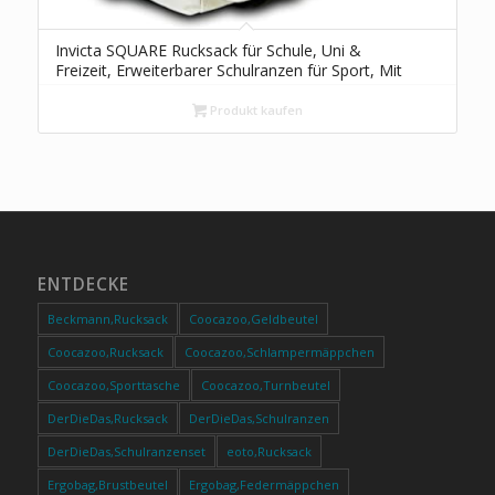
Invicta SQUARE Rucksack für Schule, Uni &
Freizeit, Erweiterbarer Schulranzen für Sport, Mit
Laptop- und Trinkflaschenfach, Geräumige
Schultasche für Teenager, Mädchen und Jungen,
Produkt kaufen
Extra Platz, weiß
ENTDECKE
Beckmann,Rucksack
Coocazoo,Geldbeutel
Coocazoo,Rucksack
Coocazoo,Schlampermäppchen
Coocazoo,Sporttasche
Coocazoo,Turnbeutel
DerDieDas,Rucksack
DerDieDas,Schulranzen
DerDieDas,Schulranzenset
eoto,Rucksack
Ergobag,Brustbeutel
Ergobag,Federmäppchen