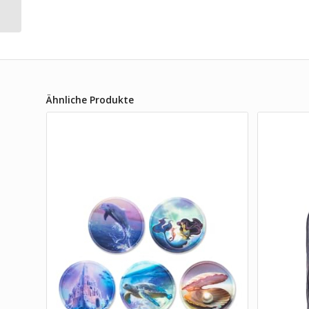
inkl. Brotdose und
Trinkflasche (Bär
Anhalter...
Ähnliche Produkte