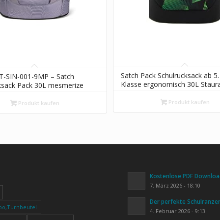
Satch Pack Schulrucksack ab 5.
T-SIN-001-9MP – Satch
Klasse ergonomisch 30L Stau
ksack Pack 30L mesmerize
standfest Organisationstalent
Seismic Green – Schwarz
Produkt kaufen
Produkt kaufen
Kostenlose PDF Download
7. März 2026 - 18:10
Der perfekte Schulranze
oo,Turnbeutel
4. Februar 2026 - 9:13