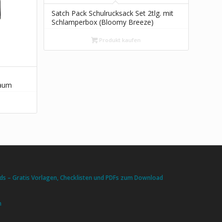
Satch Pack Schulrucksack Set 2tlg. mit
Schlamperbox (Bloomy Breeze)
Produkt kaufen
raum
s – Gratis Vorlagen, Checklisten und PDFs zum Download
n