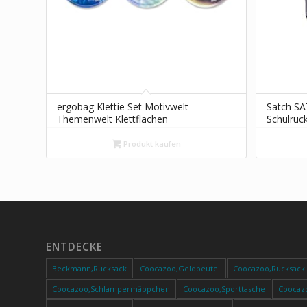
ergobag Klettie Set Motivwelt
Satch SA
Themenwelt Klettflächen
Schulruc
Sammelspaß Individualisierung
Meerjungfrauen – Bunt
Produkt kaufen
ENTDECKE
Beckmann,Rucksack
Coocazoo,Geldbeutel
Coocazoo,Rucksack
Coocazoo,Schlampermäppchen
Coocazoo,Sporttasche
Coocaz