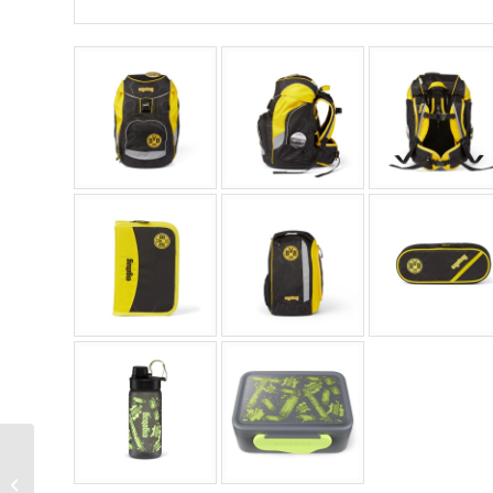
ergobag Pack
Schulrucksack Set 8tlg.