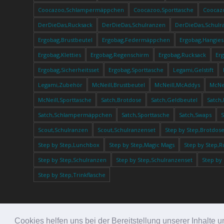
Coocazoo,Schlampermäppchen
Coocazoo,Sporttasche
Coocaz
DerDieDas,Rucksack
DerDieDas,Schulranzen
DerDieDas,Schulr
Ergobag,Brustbeutel
Ergobag,Federmäppchen
Ergobag,Hangies
Ergobag,Kletties
Ergobag,Regenschirm
Ergobag,Rucksack
Er
Ergobag,Sicherheitsset
Ergobag,Sporttasche
Legami,Gelstift
Legami,Zubehör
McNeill,Brustbeutel
McNeill,McAddys
McNei
McNeill,Sporttasche
Satch,Brotdose
Satch,Geldbeutel
Satch
Satch,Schlampermäppchen
Satch,Sporttasche
Satch,Swaps
Scout,Schulranzen
Scout,Schulranzenset
Step by Step,Brotdos
Step by Step,Lunchbox
Step by Step,Magic Mags
Step by Step,R
Step by Step,Schulranzen
Step by Step,Schulranzenset
Step by
Step by Step,Trinkflasche
Cookies helfen uns bei der Bereitstellung unserer Inhalt