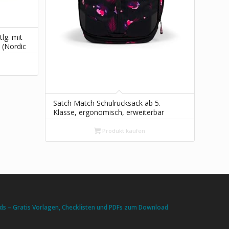
lg. mit
 (Nordic
Satch Match Schulrucksack ab 5.
Klasse, ergonomisch, erweiterbar
auf 35 Liter, standfest, extra
Fronttasche Mystic Nights –
Produkt kaufen
Schwarz
s – Gratis Vorlagen, Checklisten und PDFs zum Download