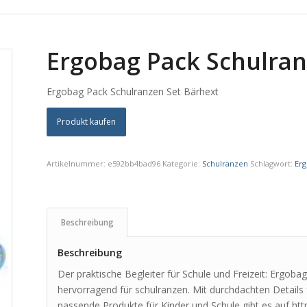
Ergobag Pack Schulran
Ergobag Pack Schulranzen Set Bärhext
Produkt kaufen
Artikelnummer:
e592bb4bad96
Kategorie:
Schulranzen
Schlagwort:
Er
Beschreibung
Beschreibung
Der praktische Begleiter für Schule und Freizeit: Ergob
hervorragend für schulranzen. Mit durchdachten Detail
passende Produkte für Kinder und Schule gibt es auf htt