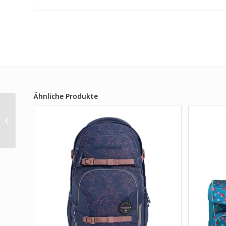
Ähnliche Produkte
Ergobag Cubo
Schulranzen Set
Bärhext