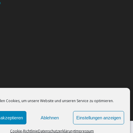
n
en Cookies, um unsere Website und unseren Service zu optimieren.
akzeptieren
Ablehnen
Einstellungen anzeigen
Cookie-Richtlinie
Datenschutzerklärung
Impressum
 Sie der Verwendung von Cookies zu.
Okay!