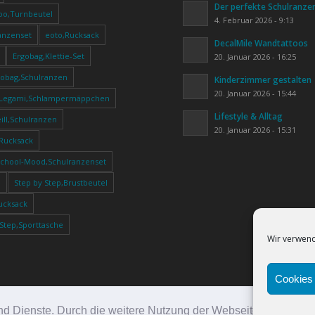
Der perfekte Schulranze
oo,Turnbeutel
4. Februar 2026 - 9:13
anzenset
eoto,Rucksack
DecalMile Wandtattoos
Ergobag,Klettie-Set
20. Januar 2026 - 16:25
gobag,Schulranzen
Kinderzimmer gestalten
20. Januar 2026 - 15:44
Legami,Schlampermäppchen
Lifestyle & Alltag
ll,Schulranzen
20. Januar 2026 - 15:31
,Rucksack
School-Mood,Schulranzenset
e
Step by Step,Brustbeutel
ucksack
 Step,Sporttasche
Wir verwend
Cookies 
e und Dienste. Durch die weitere Nutzung der Webseite stimmen