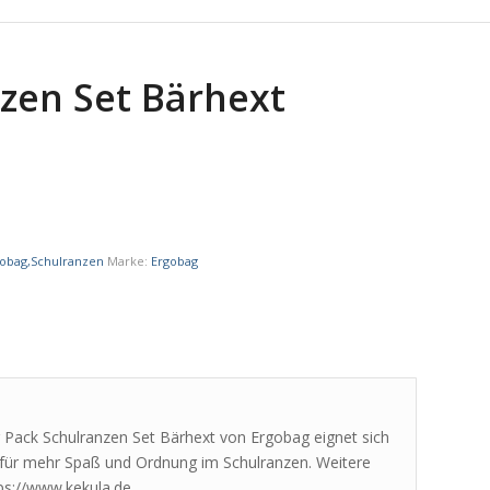
zen Set Bärhext
gobag,Schulranzen
Marke:
Ergobag
ag Pack Schulranzen Set Bärhext von Ergobag eignet sich
s für mehr Spaß und Ordnung im Schulranzen. Weitere
ps://www.kekula.de.