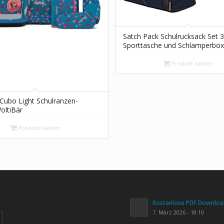
Satch Pack Schulrucksack Set 3t
Sporttasche und Schlamperbox
Blue Skandi Ed.)
Produkt kaufen
Cubo Light Schulranzen-
VoltiBär
Produkt kaufen
Kostenlose PDF Download
7. März 2026 - 18:10