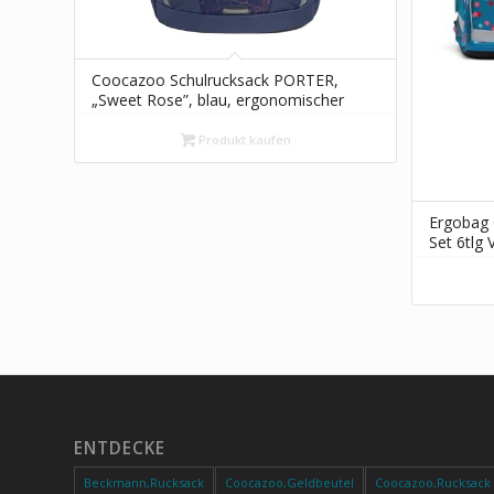
Coocazoo Schulrucksack PORTER,
„Sweet Rose”, blau, ergonomischer
& anpassbarer Tornister, höhen- &
größenverstellbar, mit Brustgurt &
Produkt kaufen
Hüftgurt, ab der 3. Klasse
Ergobag 
Set 6tlg 
ENTDECKE
Beckmann,Rucksack
Coocazoo,Geldbeutel
Coocazoo,Rucksack