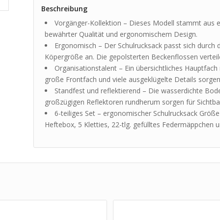
Beschreibung
Vorgänger-Kollektion – Dieses Modell stammt aus e
bewährter Qualität und ergonomischem Design.
Ergonomisch – Der Schulrucksack passt sich durch d
Köpergröße an. Die gepolsterten Beckenflossen vertei
Organisationstalent – Ein übersichtliches Hauptfach 
große Frontfach und viele ausgeklügelte Details sorgen
Standfest und reflektierend – Die wasserdichte Bo
großzügigen Reflektoren rundherum sorgen für Sichtbark
6-teiliges Set – ergonomischer Schulrucksack Größe
Heftebox, 5 Kletties, 22-tlg. gefülltes Federmäppche