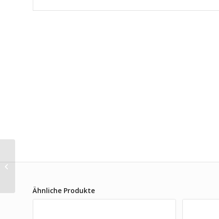
ergobag Pack Set
Bundle AW24/25,
ergonomischer
Schulrucksack flexibel
Ähnliche Produkte
7-teilig...