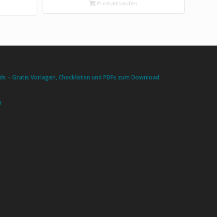
Produkt kaufen
s – Gratis Vorlagen, Checklisten und PDFs zum Download
n