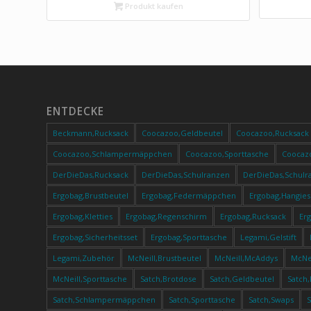
Purple L
standfest Organisationstalent,
Produkt kaufen
Blackjack – Schwarz
ENTDECKE
Beckmann,Rucksack
Coocazoo,Geldbeutel
Coocazoo,Rucksack
Coocazoo,Schlampermäppchen
Coocazoo,Sporttasche
Coocaz
DerDieDas,Rucksack
DerDieDas,Schulranzen
DerDieDas,Schulr
Ergobag,Brustbeutel
Ergobag,Federmäppchen
Ergobag,Hangies
Ergobag,Kletties
Ergobag,Regenschirm
Ergobag,Rucksack
Er
Ergobag,Sicherheitsset
Ergobag,Sporttasche
Legami,Gelstift
Legami,Zubehör
McNeill,Brustbeutel
McNeill,McAddys
McNei
McNeill,Sporttasche
Satch,Brotdose
Satch,Geldbeutel
Satch
Satch,Schlampermäppchen
Satch,Sporttasche
Satch,Swaps