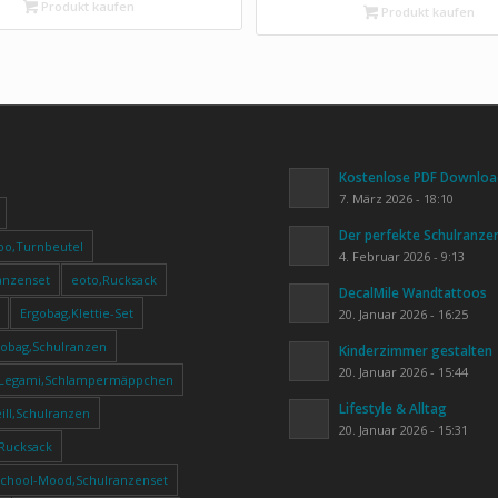
aser – Dunkelblau
Produkt kaufen
Produkt kaufen
Kostenlose PDF Download
7. März 2026 - 18:10
Der perfekte Schulranze
oo,Turnbeutel
4. Februar 2026 - 9:13
anzenset
eoto,Rucksack
DecalMile Wandtattoos
Ergobag,Klettie-Set
20. Januar 2026 - 16:25
gobag,Schulranzen
Kinderzimmer gestalten
20. Januar 2026 - 15:44
Legami,Schlampermäppchen
Lifestyle & Alltag
ll,Schulranzen
20. Januar 2026 - 15:31
,Rucksack
School-Mood,Schulranzenset