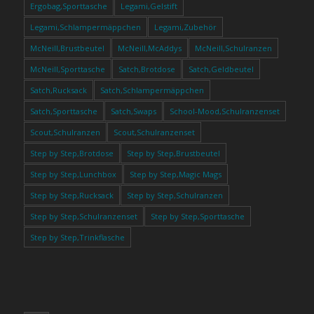
Ergobag,Sporttasche
Legami,Gelstift
Legami,Schlampermäppchen
Legami,Zubehör
McNeill,Brustbeutel
McNeill,McAddys
McNeill,Schulranzen
McNeill,Sporttasche
Satch,Brotdose
Satch,Geldbeutel
Satch,Rucksack
Satch,Schlampermäppchen
Satch,Sporttasche
Satch,Swaps
School-Mood,Schulranzenset
Scout,Schulranzen
Scout,Schulranzenset
Step by Step,Brotdose
Step by Step,Brustbeutel
Step by Step,Lunchbox
Step by Step,Magic Mags
Step by Step,Rucksack
Step by Step,Schulranzen
Step by Step,Schulranzenset
Step by Step,Sporttasche
Step by Step,Trinkflasche