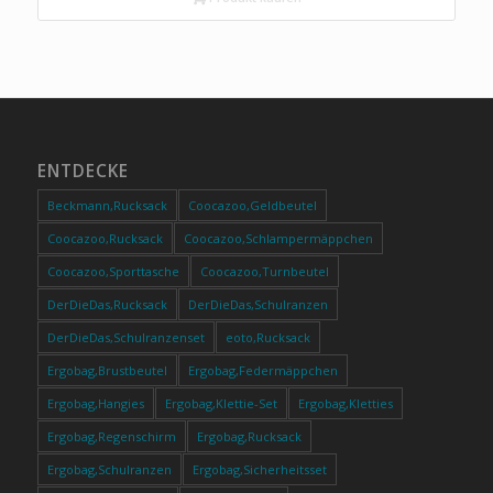
ENTDECKE
Beckmann,Rucksack
Coocazoo,Geldbeutel
Coocazoo,Rucksack
Coocazoo,Schlampermäppchen
Coocazoo,Sporttasche
Coocazoo,Turnbeutel
DerDieDas,Rucksack
DerDieDas,Schulranzen
DerDieDas,Schulranzenset
eoto,Rucksack
Ergobag,Brustbeutel
Ergobag,Federmäppchen
Ergobag,Hangies
Ergobag,Klettie-Set
Ergobag,Kletties
Ergobag,Regenschirm
Ergobag,Rucksack
Ergobag,Schulranzen
Ergobag,Sicherheitsset