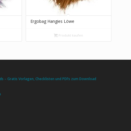
s
Ergobag Hangies Löwe
Produkt kaufen
s – Gratis Vorlagen, Checklisten und PDFs zum Download
n