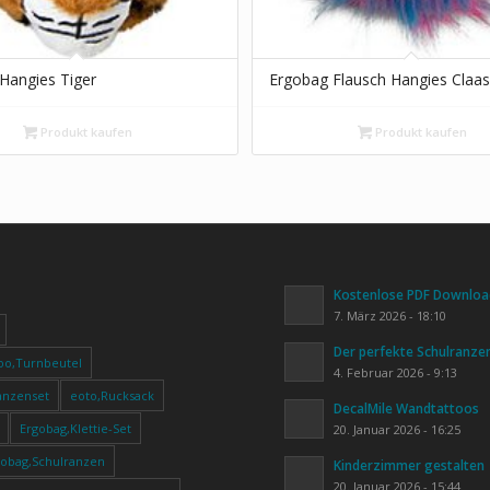
Hangies Tiger
Ergobag Flausch Hangies Claa
Produkt kaufen
Produkt kaufen
Kostenlose PDF Download
7. März 2026 - 18:10
Der perfekte Schulranze
oo,Turnbeutel
4. Februar 2026 - 9:13
anzenset
eoto,Rucksack
DecalMile Wandtattoos
Ergobag,Klettie-Set
20. Januar 2026 - 16:25
gobag,Schulranzen
Kinderzimmer gestalten
20. Januar 2026 - 15:44