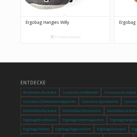
Ergobag Hangies Willy
Ergobag 
Produkt kaufen
ENTDECKE
Beckmann,Rucksack
Coocazoo,Geldbeutel
Coocazoo,Rucksack
Coocazoo,Schlampermäppchen
Coocazoo,Sporttasche
Coocaz
DerDieDas,Rucksack
DerDieDas,Schulranzen
DerDieDas,Schulr
Ergobag,Brustbeutel
Ergobag,Federmäppchen
Ergobag,Hangies
Ergobag,Kletties
Ergobag,Regenschirm
Ergobag,Rucksack
Er