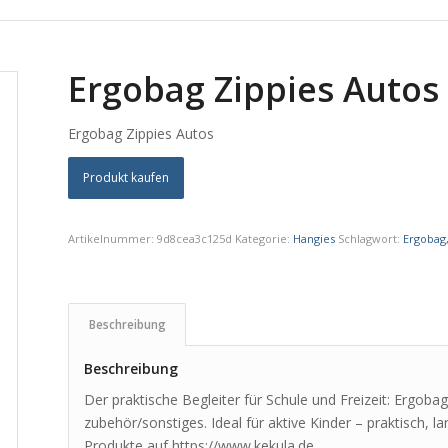
Ergobag Zippies Autos
Ergobag Zippies Autos
Produkt kaufen
Artikelnummer:
9d8cea3c125d
Kategorie:
Hangies
Schlagwort:
Ergobag
Beschreibung
Beschreibung
Der praktische Begleiter für Schule und Freizeit: Ergob
zubehör/sonstiges. Ideal für aktive Kinder – praktisch, 
Produkte auf https://www.kekula.de.