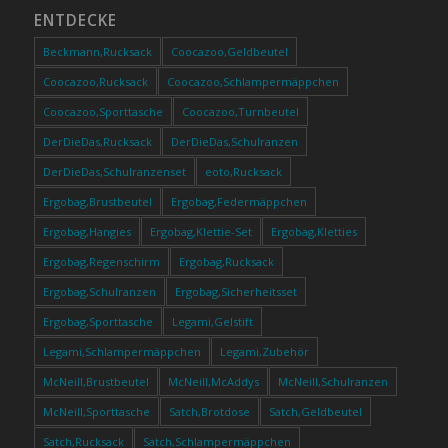
ENTDECKE
Beckmann,Rucksack
Coocazoo,Geldbeutel
Coocazoo,Rucksack
Coocazoo,Schlampermäppchen
Coocazoo,Sporttasche
Coocazoo,Turnbeutel
DerDieDas,Rucksack
DerDieDas,Schulranzen
DerDieDas,Schulranzenset
eoto,Rucksack
Ergobag,Brustbeutel
Ergobag,Federmäppchen
Ergobag,Hangies
Ergobag,Klettie-Set
Ergobag,Kletties
Ergobag,Regenschirm
Ergobag,Rucksack
Ergobag,Schulranzen
Ergobag,Sicherheitsset
Ergobag,Sporttasche
Legami,Gelstift
Legami,Schlampermäppchen
Legami,Zubehör
McNeill,Brustbeutel
McNeill,McAddys
McNeill,Schulranzen
McNeill,Sporttasche
Satch,Brotdose
Satch,Geldbeutel
Satch,Rucksack
Satch,Schlampermäppchen