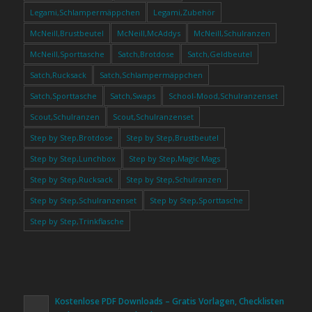
Legami,Schlampermäppchen
Legami,Zubehör
McNeill,Brustbeutel
McNeill,McAddys
McNeill,Schulranzen
McNeill,Sporttasche
Satch,Brotdose
Satch,Geldbeutel
Satch,Rucksack
Satch,Schlampermäppchen
Satch,Sporttasche
Satch,Swaps
School-Mood,Schulranzenset
Scout,Schulranzen
Scout,Schulranzenset
Step by Step,Brotdose
Step by Step,Brustbeutel
Step by Step,Lunchbox
Step by Step,Magic Mags
Step by Step,Rucksack
Step by Step,Schulranzen
Step by Step,Schulranzenset
Step by Step,Sporttasche
Step by Step,Trinkflasche
Kostenlose PDF Downloads – Gratis Vorlagen, Checklisten