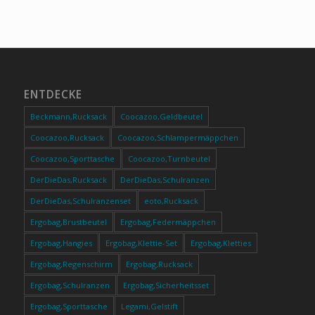
ENTDECKE
Beckmann,Rucksack
Coocazoo,Geldbeutel
Coocazoo,Rucksack
Coocazoo,Schlampermäppchen
Coocazoo,Sporttasche
Coocazoo,Turnbeutel
DerDieDas,Rucksack
DerDieDas,Schulranzen
DerDieDas,Schulranzenset
eoto,Rucksack
Ergobag,Brustbeutel
Ergobag,Federmäppchen
Ergobag,Hangies
Ergobag,Klettie-Set
Ergobag,Kletties
Ergobag,Regenschirm
Ergobag,Rucksack
Ergobag,Schulranzen
Ergobag,Sicherheitsset
Ergobag,Sporttasche
Legami,Gelstift