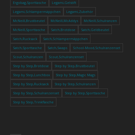
Ergobag,Sporttasche
Legami,Gelstift
Legami,Schlampermäppchen
Legami,Zubehör
McNeill,Brustbeutel
McNeill,McAddys
McNeill,Schulranzen
McNeill,Sporttasche
Satch,Brotdose
Satch,Geldbeutel
Satch,Rucksack
Satch,Schlampermäppchen
Satch,Sporttasche
Satch,Swaps
School-Mood,Schulranzenset
Scout,Schulranzen
Scout,Schulranzenset
Step by Step,Brotdose
Step by Step,Brustbeutel
Step by Step,Lunchbox
Step by Step,Magic Mags
Step by Step,Rucksack
Step by Step,Schulranzen
Step by Step,Schulranzenset
Step by Step,Sporttasche
Step by Step,Trinkflasche