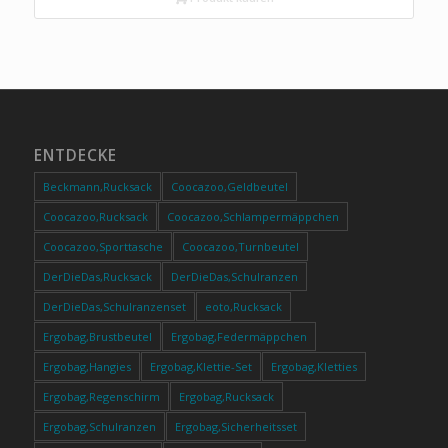
ENTDECKE
Beckmann,Rucksack
Coocazoo,Geldbeutel
Coocazoo,Rucksack
Coocazoo,Schlampermäppchen
Coocazoo,Sporttasche
Coocazoo,Turnbeutel
DerDieDas,Rucksack
DerDieDas,Schulranzen
DerDieDas,Schulranzenset
eoto,Rucksack
Ergobag,Brustbeutel
Ergobag,Federmäppchen
Ergobag,Hangies
Ergobag,Klettie-Set
Ergobag,Kletties
Ergobag,Regenschirm
Ergobag,Rucksack
Ergobag,Schulranzen
Ergobag,Sicherheitsset