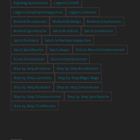
Ergobag,Sporttasche
Legami,Gelstift
Legami,Schlampermäppchen
Legami,Zubehör
McNeill,Brustbeutel
McNeill,McAddys
McNeill,Schulranzen
McNeill,Sporttasche
Satch,Brotdose
Satch,Geldbeutel
Satch,Rucksack
Satch,Schlampermäppchen
Satch,Sporttasche
Satch,Swaps
School-Mood,Schulranzenset
Scout,Schulranzen
Scout,Schulranzenset
Step by Step,Brotdose
Step by Step,Brustbeutel
Step by Step,Lunchbox
Step by Step,Magic Mags
Step by Step,Rucksack
Step by Step,Schulranzen
Step by Step,Schulranzenset
Step by Step,Sporttasche
Step by Step,Trinkflasche