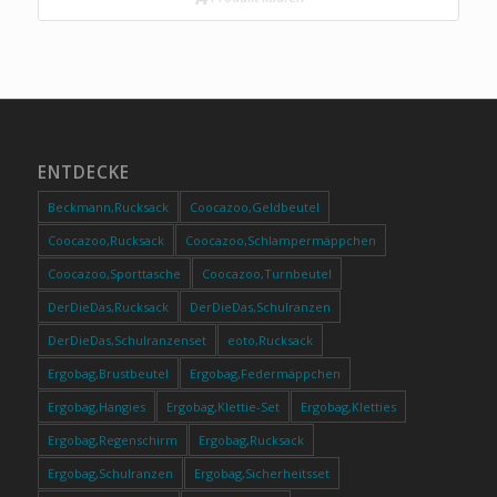
ENTDECKE
Beckmann,Rucksack
Coocazoo,Geldbeutel
Coocazoo,Rucksack
Coocazoo,Schlampermäppchen
Coocazoo,Sporttasche
Coocazoo,Turnbeutel
DerDieDas,Rucksack
DerDieDas,Schulranzen
DerDieDas,Schulranzenset
eoto,Rucksack
Ergobag,Brustbeutel
Ergobag,Federmäppchen
Ergobag,Hangies
Ergobag,Klettie-Set
Ergobag,Kletties
Ergobag,Regenschirm
Ergobag,Rucksack
Ergobag,Schulranzen
Ergobag,Sicherheitsset