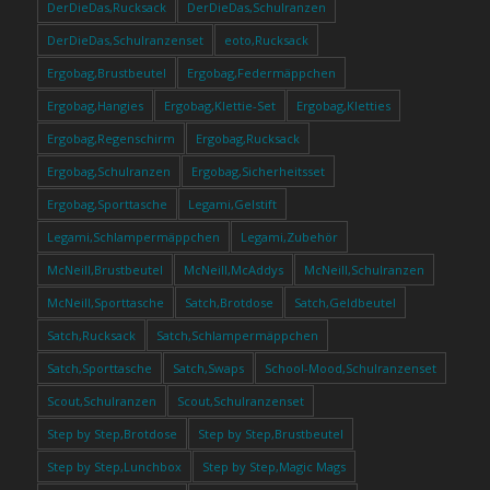
DerDieDas,Rucksack
DerDieDas,Schulranzen
DerDieDas,Schulranzenset
eoto,Rucksack
Ergobag,Brustbeutel
Ergobag,Federmäppchen
Ergobag,Hangies
Ergobag,Klettie-Set
Ergobag,Kletties
Ergobag,Regenschirm
Ergobag,Rucksack
Ergobag,Schulranzen
Ergobag,Sicherheitsset
Ergobag,Sporttasche
Legami,Gelstift
Legami,Schlampermäppchen
Legami,Zubehör
McNeill,Brustbeutel
McNeill,McAddys
McNeill,Schulranzen
McNeill,Sporttasche
Satch,Brotdose
Satch,Geldbeutel
Satch,Rucksack
Satch,Schlampermäppchen
Satch,Sporttasche
Satch,Swaps
School-Mood,Schulranzenset
Scout,Schulranzen
Scout,Schulranzenset
Step by Step,Brotdose
Step by Step,Brustbeutel
Step by Step,Lunchbox
Step by Step,Magic Mags