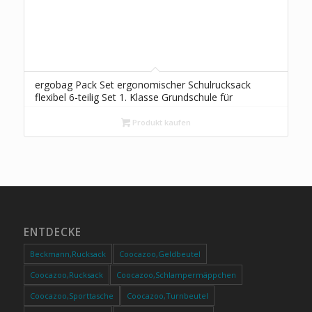
ergobag Pack Set ergonomischer Schulrucksack
flexibel 6-teilig Set 1. Klasse Grundschule für
Mädchen und Jungen
Produkt kaufen
ENTDECKE
Beckmann,Rucksack
Coocazoo,Geldbeutel
Coocazoo,Rucksack
Coocazoo,Schlampermäppchen
Coocazoo,Sporttasche
Coocazoo,Turnbeutel