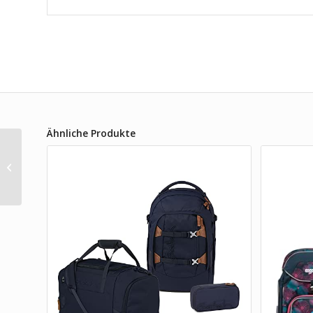
Ähnliche Produkte
McNeill Bravo
Schulranzen Set
Space 9-teilig