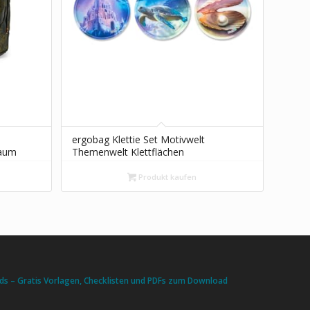
ergobag Klettie Set Motivwelt
raum
Themenwelt Klettflächen
Sammelspaß Individualisierung
Meerjungfrauen – Bunt
Produkt kaufen
s – Gratis Vorlagen, Checklisten und PDFs zum Download