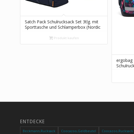
Satch Pack Schulrucksack Set 3tlg. mit
Sporttasche und Schlamperbox (Nordic
Blue Skandi Ed.)
Produkt kaufen
ergobag 
Schulruc
Kollektion
Grundsch
ENTDECKE
Beckmann,Rucksack
Coocazoo,Geldbeutel
Coocazoo,Rucksack