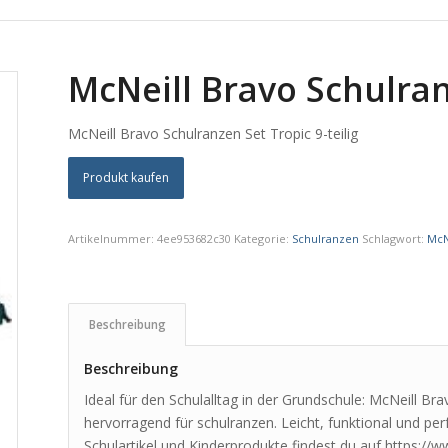
McNeill Bravo Schulranz
McNeill Bravo Schulranzen Set Tropic 9-teilig
Produkt kaufen
Artikelnummer:
4ee953682c30
Kategorie:
Schulranzen
Schlagwort:
McN
Beschreibung
Beschreibung
Ideal für den Schulalltag in der Grundschule: McNeill Bra
hervorragend für schulranzen. Leicht, funktional und perf
Schulartikel und Kinderprodukte findest du auf https://w