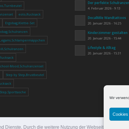
Der perfekte Schulranze
oo,Turnbeutel
4. Februar 2026 - 9:13
anzenset
eoto,Rucksack
DecalMile Wandtattoos
Ergobag,Klettie-Set
20. Januar 2026 - 16:25
gobag,Schulranzen
Kinderzimmer gestalten
20. Januar 2026 - 15:44
Legami,Schlampermäppchen
Lifestyle & Alltag
ll,Schulranzen
20. Januar 2026 - 15:31
,Rucksack
School-Mood,Schulranzenset
e
Step by Step,Brustbeutel
ucksack
 Step,Sporttasche
Wir verwend
Cookies 
e und Dienste. Durch die weitere Nutzung der Webseite stimmen