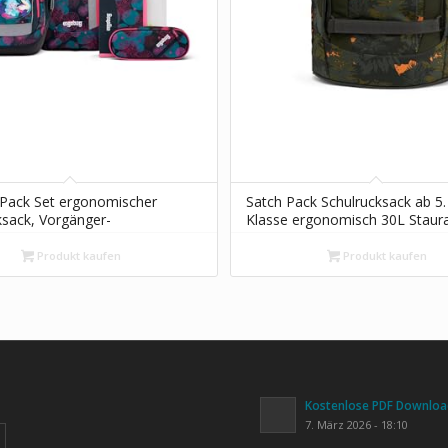
Pack Set ergonomischer
Satch Pack Schulrucksack ab 5.
ksack, Vorgänger-
Klasse ergonomisch 30L Stau
, flexibel 6-teilig 1.Klasse
standfest Organisationstalent
ule
Jurassic Jungle – Grün
Produkt kaufen
Produkt kaufen
Kostenlose PDF Download
7. März 2026 - 18:10