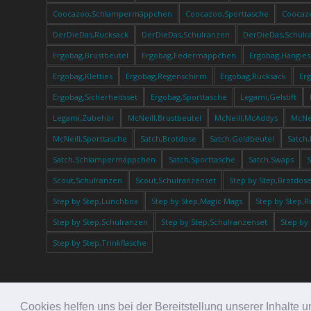
Coocazoo,Schlampermäppchen
Coocazoo,Sporttasche
Coocaz
DerDieDas,Rucksack
DerDieDas,Schulranzen
DerDieDas,Schulr
Ergobag,Brustbeutel
Ergobag,Federmäppchen
Ergobag,Hangies
Ergobag,Kletties
Ergobag,Regenschirm
Ergobag,Rucksack
Er
Ergobag,Sicherheitsset
Ergobag,Sporttasche
Legami,Gelstift
Legami,Zubehör
McNeill,Brustbeutel
McNeill,McAddys
McNei
McNeill,Sporttasche
Satch,Brotdose
Satch,Geldbeutel
Satch
Satch,Schlampermäppchen
Satch,Sporttasche
Satch,Swaps
Scout,Schulranzen
Scout,Schulranzenset
Step by Step,Brotdos
Step by Step,Lunchbox
Step by Step,Magic Mags
Step by Step,R
Step by Step,Schulranzen
Step by Step,Schulranzenset
Step by
Step by Step,Trinkflasche
Cookies helfen uns bei der Bereitstellung unserer Inhalt