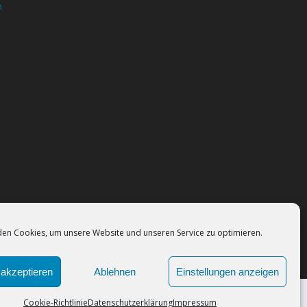
n
en Cookies, um unsere Website und unseren Service zu optimieren.
akzeptieren
Ablehnen
Einstellungen anzeigen
Cookie-Richtlinie
Datenschutzerklärung
Impressum
 Sie der Verwendung von Cookies zu.
Okay!