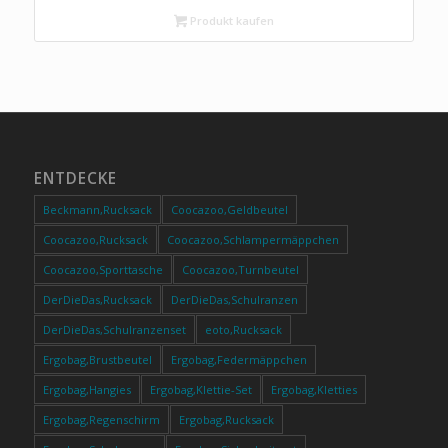
Produkt kaufen
ENTDECKE
Beckmann,Rucksack
Coocazoo,Geldbeutel
Coocazoo,Rucksack
Coocazoo,Schlampermäppchen
Coocazoo,Sporttasche
Coocazoo,Turnbeutel
DerDieDas,Rucksack
DerDieDas,Schulranzen
DerDieDas,Schulranzenset
eoto,Rucksack
Ergobag,Brustbeutel
Ergobag,Federmäppchen
Ergobag,Hangies
Ergobag,Klettie-Set
Ergobag,Kletties
Ergobag,Regenschirm
Ergobag,Rucksack