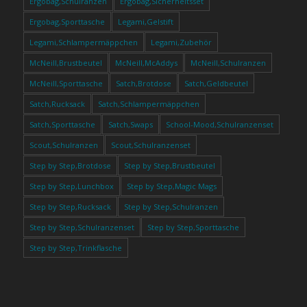
Ergobag,Schulranzen
Ergobag,Sicherheitsset
Ergobag,Sporttasche
Legami,Gelstift
Legami,Schlampermäppchen
Legami,Zubehör
McNeill,Brustbeutel
McNeill,McAddys
McNeill,Schulranzen
McNeill,Sporttasche
Satch,Brotdose
Satch,Geldbeutel
Satch,Rucksack
Satch,Schlampermäppchen
Satch,Sporttasche
Satch,Swaps
School-Mood,Schulranzenset
Scout,Schulranzen
Scout,Schulranzenset
Step by Step,Brotdose
Step by Step,Brustbeutel
Step by Step,Lunchbox
Step by Step,Magic Mags
Step by Step,Rucksack
Step by Step,Schulranzen
Step by Step,Schulranzenset
Step by Step,Sporttasche
Step by Step,Trinkflasche