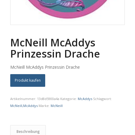
McNeill McAddys
Prinzessin Drache
McNeill McAddys Prinzessin Drache
Produkt kaufen
Artikelnummer:
13d8d5900a4a
Kategorie:
McAddys
Schlagwort:
McNeill,McAddys
Marke:
McNeill
Beschreibung