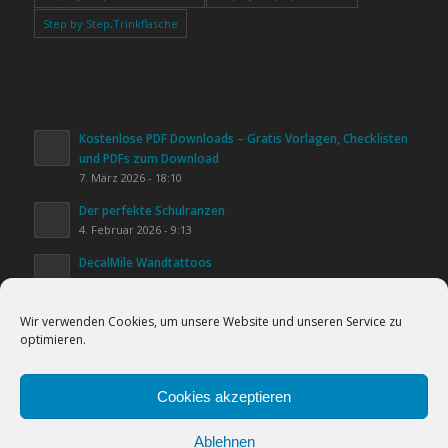
Step by Step,Trinkflasche
Kostenlose PDF Downloads – Gratis Vorlagen, Checklisten
und PDFs zum Download
7. März 2026 - 18:10
Der perfekte Schulranzen
4. Februar 2026 - 9:13
DecalMile Wandtattoos
20. Januar 2026 - 16:25
Kinderzimmer gestalten
Wir verwenden Cookies, um unsere Website und unseren Service zu
20. Januar 2026 - 15:44
optimieren.
Lifestyle & Alltag
Cookies helfen uns bei der Bereitstellung
20. Januar 2026 - 15:31
unserer Inhalte und Dienste. Durch die
Cookies akzeptieren
weitere Nutzung der Webseite stimmen Sie
Ablehnen
der Verwendung von Cookies zu.