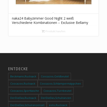
naka24 Babyzimmer Good Night 2 weiß
Verschiedene Kombinationen – Exclusive Bellamy
(komplettes Set)
Produkt kaufen
ENTDECKE
Beckmann,Rucksack
Coocazoo,Geldbeutel
Coocazoo,Rucksack
Coocazoo,Schlampermäppchen
Coocazoo,Sporttasche
Coocazoo,Turnbeutel
DerDieDas,Rucksack
DerDieDas,Schulranzen
DerDieDas,Schulranzenset
eoto,Rucksack