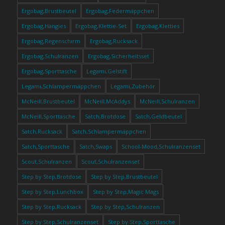
Ergobag,Brustbeutel
Ergobag,Federmäppchen
Ergobag,Hangies
Ergobag,Klettie-Set
Ergobag,Kletties
Ergobag,Regenschirm
Ergobag,Rucksack
Ergobag,Schulranzen
Ergobag,Sicherheitsset
Ergobag,Sporttasche
Legami,Gelstift
Legami,Schlampermäppchen
Legami,Zubehör
McNeill,Brustbeutel
McNeill,McAddys
McNeill,Schulranzen
McNeill,Sporttasche
Satch,Brotdose
Satch,Geldbeutel
Satch,Rucksack
Satch,Schlampermäppchen
Satch,Sporttasche
Satch,Swaps
School-Mood,Schulranzenset
Scout,Schulranzen
Scout,Schulranzenset
Step by Step,Brotdose
Step by Step,Brustbeutel
Step by Step,Lunchbox
Step by Step,Magic Mags
Step by Step,Rucksack
Step by Step,Schulranzen
Step by Step,Schulranzenset
Step by Step,Sporttasche