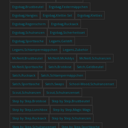
Ergobag,Brustbeutel
Ergobag,Federmäppchen
Ergobag,Hangies
Ergobag,Klettie-Set
Ergobag,Kletties
Ergobag,Regenschirm
Ergobag,Rucksack
Ergobag,Schulranzen
Ergobag,Sicherheitsset
Ergobag,Sporttasche
Legami,Gelstift
Legami,Schlampermäppchen
Legami,Zubehör
McNeill,Brustbeutel
McNeill,McAddys
McNeill,Schulranzen
McNeill,Sporttasche
Satch,Brotdose
Satch,Geldbeutel
Satch,Rucksack
Satch,Schlampermäppchen
Satch,Sporttasche
Satch,Swaps
School-Mood,Schulranzenset
Scout,Schulranzen
Scout,Schulranzenset
Step by Step,Brotdose
Step by Step,Brustbeutel
Step by Step,Lunchbox
Step by Step,Magic Mags
Step by Step,Rucksack
Step by Step,Schulranzen
Step by Step,Schulranzenset
Step by Step,Sporttasche