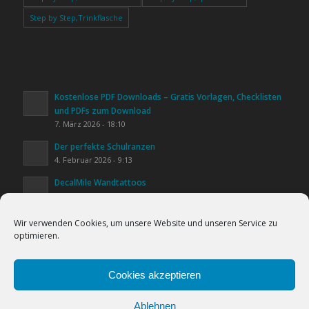
Step by Step,Trinkflasche
Kostenlose PDF Downloads – Gratis Vorlagen, Checklisten
und PDFs zum Download
7. März 2026 - 18:10
Der perfekte Schulranzen
4. Februar 2026 - 9:13
DecalMile Wandtattoos
20. Januar 2026 - 16:25
Kinderzimmer gestalten
Wir verwenden Cookies, um unsere Website und unseren Service zu
20. Januar 2026 - 15:44
optimieren.
Lifestyle & Alltag
Cookies helfen uns bei der Bereitstellung
20. Januar 2026 - 15:31
unserer Inhalte und Dienste. Durch die
Cookies akzeptieren
weitere Nutzung der Webseite stimmen Sie
Ablehnen
der Verwendung von Cookies zu.