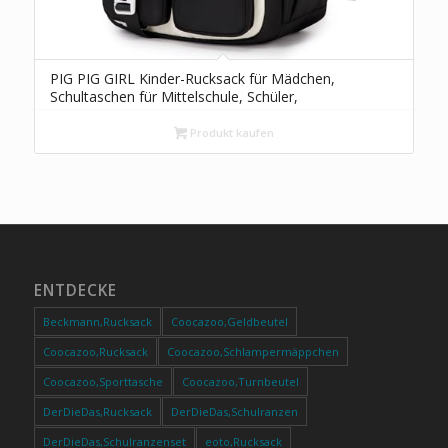
PIG PIG GIRL Kinder-Rucksack für Mädchen,
Schultaschen für Mittelschule, Schüler,
Büchertasche für Grundschule, schwarz und
beige, Einheitsgröße, Benutzerdefiniert
Produkt kaufen
ENTDECKE
Beckmann,Rucksack
Coocazoo,Geldbeutel
Coocazoo,Rucksack
Coocazoo,Schlampermäppchen
Coocazoo,Sporttasche
Coocazoo,Turnbeutel
DerDieDas,Rucksack
DerDieDas,Schulranzen
DerDieDas,Schulranzenset
eoto,Rucksack