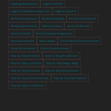
Ergobag,Sporttasche
Legami,Gelstift
Legami,Schlampermäppchen
Legami,Zubehör
McNeill,Brustbeutel
McNeill,McAddys
McNeill,Schulranzen
McNeill,Sporttasche
Satch,Brotdose
Satch,Geldbeutel
Satch,Rucksack
Satch,Schlampermäppchen
Satch,Sporttasche
Satch,Swaps
School-Mood,Schulranzenset
Scout,Schulranzen
Scout,Schulranzenset
Step by Step,Brotdose
Step by Step,Brustbeutel
Step by Step,Lunchbox
Step by Step,Magic Mags
Step by Step,Rucksack
Step by Step,Schulranzen
Step by Step,Schulranzenset
Step by Step,Sporttasche
Step by Step,Trinkflasche