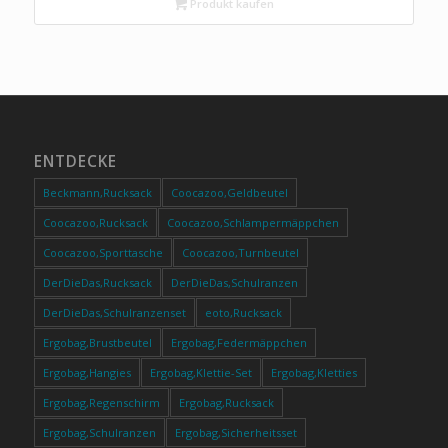
Produkt kaufen
ENTDECKE
Beckmann,Rucksack
Coocazoo,Geldbeutel
Coocazoo,Rucksack
Coocazoo,Schlampermäppchen
Coocazoo,Sporttasche
Coocazoo,Turnbeutel
DerDieDas,Rucksack
DerDieDas,Schulranzen
DerDieDas,Schulranzenset
eoto,Rucksack
Ergobag,Brustbeutel
Ergobag,Federmäppchen
Ergobag,Hangies
Ergobag,Klettie-Set
Ergobag,Kletties
Ergobag,Regenschirm
Ergobag,Rucksack
Ergobag,Schulranzen
Ergobag,Sicherheitsset