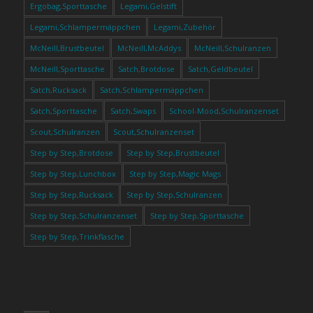
Ergobag,Sporttasche
Legami,Gelstift
Legami,Schlampermäppchen
Legami,Zubehör
McNeill,Brustbeutel
McNeill,McAddys
McNeill,Schulranzen
McNeill,Sporttasche
Satch,Brotdose
Satch,Geldbeutel
Satch,Rucksack
Satch,Schlampermäppchen
Satch,Sporttasche
Satch,Swaps
School-Mood,Schulranzenset
Scout,Schulranzen
Scout,Schulranzenset
Step by Step,Brotdose
Step by Step,Brustbeutel
Step by Step,Lunchbox
Step by Step,Magic Mags
Step by Step,Rucksack
Step by Step,Schulranzen
Step by Step,Schulranzenset
Step by Step,Sporttasche
Step by Step,Trinkflasche