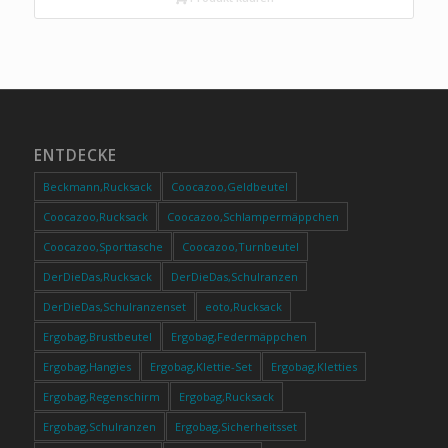
ENTDECKE
Beckmann,Rucksack
Coocazoo,Geldbeutel
Coocazoo,Rucksack
Coocazoo,Schlampermäppchen
Coocazoo,Sporttasche
Coocazoo,Turnbeutel
DerDieDas,Rucksack
DerDieDas,Schulranzen
DerDieDas,Schulranzenset
eoto,Rucksack
Ergobag,Brustbeutel
Ergobag,Federmäppchen
Ergobag,Hangies
Ergobag,Klettie-Set
Ergobag,Kletties
Ergobag,Regenschirm
Ergobag,Rucksack
Ergobag,Schulranzen
Ergobag,Sicherheitsset