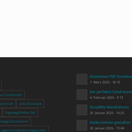
Kostenlose PDF Download
7. März 2026 - 18:10
Der perfekte Schulranze
oo,Turnbeutel
4. Februar 2026 - 9:13
anzenset
eoto,Rucksack
DecalMile Wandtattoos
Ergobag,Klettie-Set
20. Januar 2026 - 16:25
gobag,Schulranzen
Kinderzimmer gestalten
20. Januar 2026 - 15:44
Legami,Schlampermäppchen