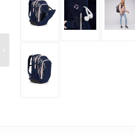
Alrisg Schulrucksack
für Mädchen, Kinder,
Büchertasche für
Grundschule,...