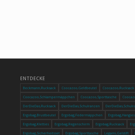
Hüftgurt, ab der 3. Klasse
ENTDECKE
Beckmann,Rucksack
Coocazoo,Geldbeutel
Coocazoo,Rucksack
Coocazoo,Schlampermäppchen
Coocazoo,Sporttasche
Coocaz
DerDieDas,Rucksack
DerDieDas,Schulranzen
DerDieDas,Schulr
Ergobag,Brustbeutel
Ergobag,Federmäppchen
Ergobag,Hangies
Ergobag,Kletties
Ergobag,Regenschirm
Ergobag,Rucksack
Er
Ergobag,Sicherheitsset
Ergobag,Sporttasche
Legami,Gelstift