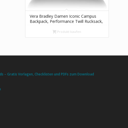
Vera Bradley Damen Iconic Campus
Backpack, Performance Twill Rucksack,
schwarz
Produkt kaufen
s – Gratis Vorlagen, Checklisten und PDFs zum Download
n