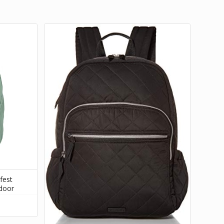
fest
tdoor
l:-348