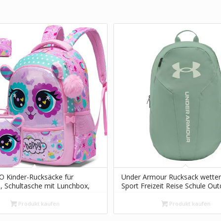
Kinder-Rucksäcke für
Under Armour Rucksack wetter
 Schultasche mit Lunchbox,
Sport Freizeit Reise Schule Ou
ksack für Mädchen, niedliches
Hustle Lite, Farbe:Salbei, Artike
schen-Set für Kindergarten,
silica green
Produkt kaufen
Produkt kaufen
ze, 16.5"x11.8"x7.8", Modern