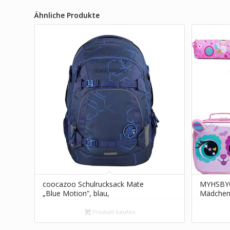
Ähnliche Produkte
coocazoo Schulrucksack Mate
MYHSBYO 
„Blue Motion”, blau,
Mädchen,
ergonomischer & anpassbarer
Schulruc
Tornister, höhen- &
Bücherta
Produkt kaufen
größenverstellbar, mit Brustgurt &
Rosenkat