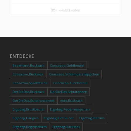
Produkt kaufen
ENTDECKE
Beckmann,Rucksack
Coocazoo,Geldbeutel
Coocazoo,Rucksack
Coocazoo,Schlampermäppchen
Coocazoo,Sporttasche
Coocazoo,Turnbeutel
DerDieDas,Rucksack
DerDieDas,Schulranzen
DerDieDas,Schulranzenset
eoto,Rucksack
Ergobag,Brustbeutel
Ergobag,Federmäppchen
Ergobag,Hangies
Ergobag,Klettie-Set
Ergobag,Kletties
Ergobag,Regenschirm
Ergobag,Rucksack