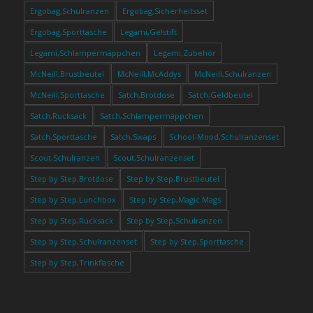
Ergobag,Schulranzen
Ergobag,Sicherheitsset
Ergobag,Sporttasche
Legami,Gelstift
Legami,Schlampermäppchen
Legami,Zubehör
McNeill,Brustbeutel
McNeill,McAddys
McNeill,Schulranzen
McNeill,Sporttasche
Satch,Brotdose
Satch,Geldbeutel
Satch,Rucksack
Satch,Schlampermäppchen
Satch,Sporttasche
Satch,Swaps
School-Mood,Schulranzenset
Scout,Schulranzen
Scout,Schulranzenset
Step by Step,Brotdose
Step by Step,Brustbeutel
Step by Step,Lunchbox
Step by Step,Magic Mags
Step by Step,Rucksack
Step by Step,Schulranzen
Step by Step,Schulranzenset
Step by Step,Sporttasche
Step by Step,Trinkflasche