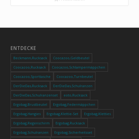
ENTDECKE
Beckmann,Rucksack
Coocazoo,Geldbeutel
Coocazoo,Rucksack
Coocazoo,Schlampermäppchen
Coocazoo,Sporttasche
Coocazoo,Turnbeutel
DerDieDas,Rucksack
DerDieDas,Schulranzen
DerDieDas,Schulranzenset
eoto,Rucksack
Ergobag,Brustbeutel
Ergobag,Federmäppchen
Ergobag,Hangies
Ergobag,Klettie-Set
Ergobag,Kletties
Ergobag,Regenschirm
Ergobag,Rucksack
Ergobag,Schulranzen
Ergobag,Sicherheitsset