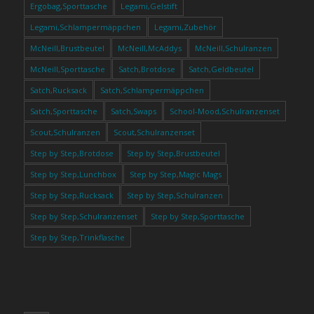
Ergobag,Sporttasche
Legami,Gelstift
Legami,Schlampermäppchen
Legami,Zubehör
McNeill,Brustbeutel
McNeill,McAddys
McNeill,Schulranzen
McNeill,Sporttasche
Satch,Brotdose
Satch,Geldbeutel
Satch,Rucksack
Satch,Schlampermäppchen
Satch,Sporttasche
Satch,Swaps
School-Mood,Schulranzenset
Scout,Schulranzen
Scout,Schulranzenset
Step by Step,Brotdose
Step by Step,Brustbeutel
Step by Step,Lunchbox
Step by Step,Magic Mags
Step by Step,Rucksack
Step by Step,Schulranzen
Step by Step,Schulranzenset
Step by Step,Sporttasche
Step by Step,Trinkflasche