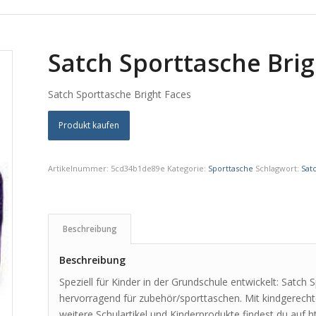
Satch Sporttasche Brig
Satch Sporttasche Bright Faces
Produkt kaufen
Artikelnummer:
5cd34b1de89e
Kategorie:
Sporttasche
Schlagwort:
Sat
Beschreibung
Beschreibung
Speziell für Kinder in der Grundschule entwickelt: Satch
hervorragend für zubehör/sporttaschen. Mit kindgerecht
weitere Schulartikel und Kinderprodukte findest du auf h