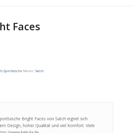
ht Faces
ch,Sporttasche
Marke:
Satch
 Sporttasche Bright Faces von Satch eignet sich
em Design, hoher Qualität und viel Komfort. Viele
ttps://www.kekula.de.