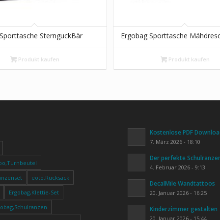
Sporttasche SternguckBär
Ergobag Sporttasche Mähdres
Produkt kaufen
Produkt kaufen
Kostenlose PDF Download
7. März 2026 - 18:10
Der perfekte Schulranze
oo,Turnbeutel
4. Februar 2026 - 9:13
anzenset
eoto,Rucksack
DecalMile Wandtattoos
Ergobag,Klettie-Set
20. Januar 2026 - 16:25
gobag,Schulranzen
Kinderzimmer gestalten
20. Januar 2026 - 15:44