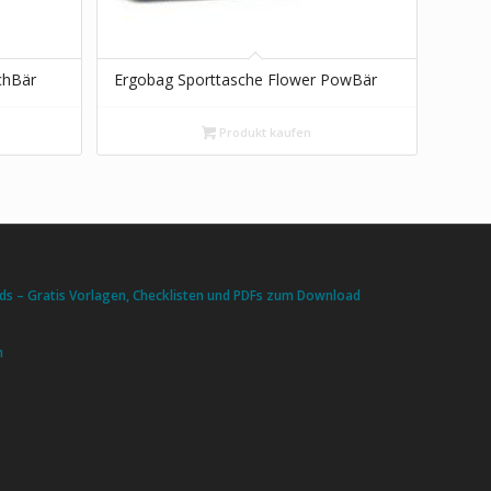
chBär
Ergobag Sporttasche Flower PowBär
Produkt kaufen
s – Gratis Vorlagen, Checklisten und PDFs zum Download
n