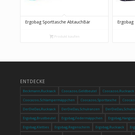
Ergobag Sporttasche AbtauchBär
Ergobag 
Produkt kaufen
ENTDECKE
Beckmann,Rucksack
Coocazoo,Geldbeutel
Coocazoo,Rucksack
Coocazoo,Schlampermäppchen
Coocazoo,Sporttasche
Coocaz
DerDieDas,Rucksack
DerDieDas,Schulranzen
DerDieDas,Schulr
Ergobag,Brustbeutel
Ergobag,Federmäppchen
Ergobag,Hangies
Ergobag,Kletties
Ergobag,Regenschirm
Ergobag,Rucksack
Er