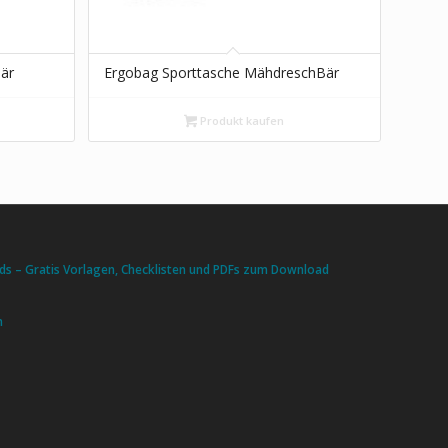
är
Ergobag Sporttasche MähdreschBär
Produkt kaufen
s – Gratis Vorlagen, Checklisten und PDFs zum Download
n