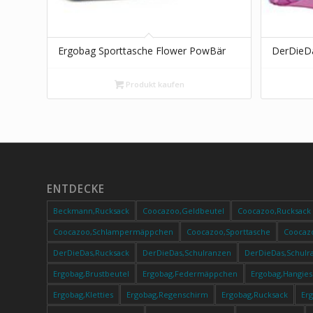
Ergobag Sporttasche Flower PowBär
DerDieDa
Produkt kaufen
ENTDECKE
Beckmann,Rucksack
Coocazoo,Geldbeutel
Coocazoo,Rucksack
Coocazoo,Schlampermäppchen
Coocazoo,Sporttasche
Coocaz
DerDieDas,Rucksack
DerDieDas,Schulranzen
DerDieDas,Schulr
Ergobag,Brustbeutel
Ergobag,Federmäppchen
Ergobag,Hangies
Ergobag,Kletties
Ergobag,Regenschirm
Ergobag,Rucksack
Er