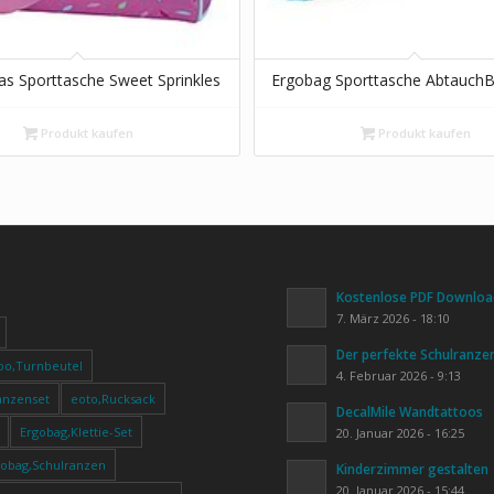
s Sporttasche Sweet Sprinkles
Ergobag Sporttasche AbtauchB
Produkt kaufen
Produkt kaufen
Kostenlose PDF Download
7. März 2026 - 18:10
Der perfekte Schulranze
oo,Turnbeutel
4. Februar 2026 - 9:13
anzenset
eoto,Rucksack
DecalMile Wandtattoos
Ergobag,Klettie-Set
20. Januar 2026 - 16:25
gobag,Schulranzen
Kinderzimmer gestalten
20. Januar 2026 - 15:44