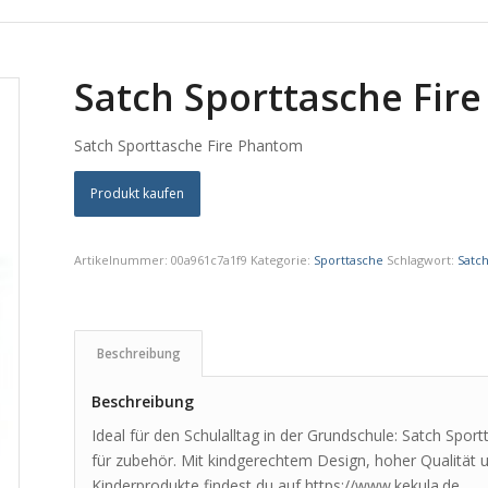
Satch Sporttasche Fir
Satch Sporttasche Fire Phantom
Produkt kaufen
Artikelnummer:
00a961c7a1f9
Kategorie:
Sporttasche
Schlagwort:
Satc
Beschreibung
Beschreibung
Ideal für den Schulalltag in der Grundschule: Satch Spo
für zubehör. Mit kindgerechtem Design, hoher Qualität un
Kinderprodukte findest du auf https://www.kekula.de.