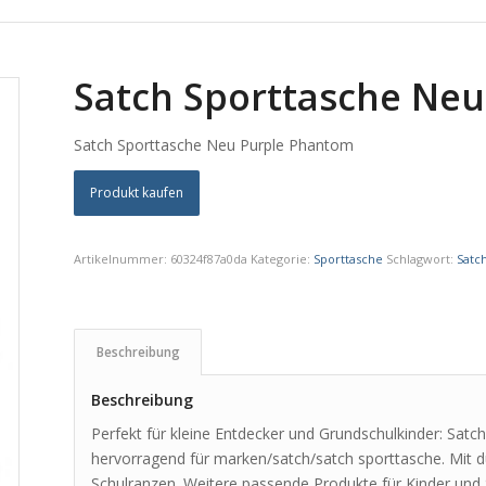
Satch Sporttasche Ne
Satch Sporttasche Neu Purple Phantom
Produkt kaufen
Artikelnummer:
60324f87a0da
Kategorie:
Sporttasche
Schlagwort:
Satc
Beschreibung
Beschreibung
Perfekt für kleine Entdecker und Grundschulkinder: Sat
hervorragend für marken/satch/satch sporttasche. Mit 
Schulranzen. Weitere passende Produkte für Kinder und S