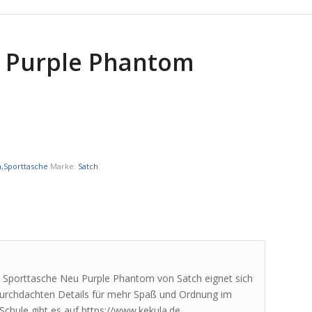
u Purple Phantom
h,Sporttasche
Marke:
Satch
ch Sporttasche Neu Purple Phantom von Satch eignet sich
durchdachten Details für mehr Spaß und Ordnung im
chule gibt es auf https://www.kekula.de.