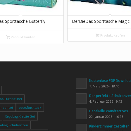
s Sporttasche Butterfly
DerDieDas Sporttasche Magic 
Produkt kaufen
Produkt kaufen
Kostenlose PDF Download
7. März 2026 - 18:10
Der perfekte Schulranze
oo,Turnbeutel
4. Februar 2026 - 9:13
anzenset
eoto,Rucksack
DecalMile Wandtattoos
Ergobag,Klettie-Set
20. Januar 2026 - 16:25
gobag,Schulranzen
Kinderzimmer gestalten