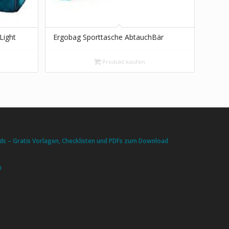
Light
Ergobag Sporttasche AbtauchBär
Produkt kaufen
s – Gratis Vorlagen, Checklisten und PDFs zum Download
n