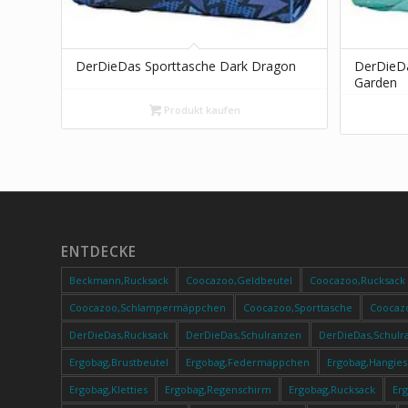
DerDieDas Sporttasche Dark Dragon
DerDieDa
Garden
Produkt kaufen
ENTDECKE
Beckmann,Rucksack
Coocazoo,Geldbeutel
Coocazoo,Rucksack
Coocazoo,Schlampermäppchen
Coocazoo,Sporttasche
Coocaz
DerDieDas,Rucksack
DerDieDas,Schulranzen
DerDieDas,Schulr
Ergobag,Brustbeutel
Ergobag,Federmäppchen
Ergobag,Hangies
Ergobag,Kletties
Ergobag,Regenschirm
Ergobag,Rucksack
Er