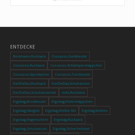
ENTDECKE
Beckmann,Rucksack
Coocazoo,Geldbeutel
Coocazoo,Rucksack
Coocazoo,Schlampermäppchen
Coocazoo,Sporttasche
Coocazoo,Turnbeutel
DerDieDas,Rucksack
DerDieDas,Schulranzen
DerDieDas,Schulranzenset
eoto,Rucksack
Ergobag,Brustbeutel
Ergobag,Federmäppchen
Ergobag,Hangies
Ergobag,Klettie-Set
Ergobag,Kletties
Ergobag,Regenschirm
Ergobag,Rucksack
Ergobag,Schulranzen
Ergobag,Sicherheitsset