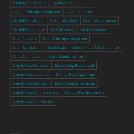
Ergobag,Sporttasche
Legami,Gelstift
Legami,Schlampermäppchen
Legami,Zubehör
McNeill,Brustbeutel
McNeill,McAddys
McNeill,Schulranzen
McNeill,Sporttasche
Satch,Brotdose
Satch,Geldbeutel
Satch,Rucksack
Satch,Schlampermäppchen
Satch,Sporttasche
Satch,Swaps
School-Mood,Schulranzenset
Scout,Schulranzen
Scout,Schulranzenset
Step by Step,Brotdose
Step by Step,Brustbeutel
Step by Step,Lunchbox
Step by Step,Magic Mags
Step by Step,Rucksack
Step by Step,Schulranzen
Step by Step,Schulranzenset
Step by Step,Sporttasche
Step by Step,Trinkflasche