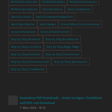
McNeill,Brustbeutel
McNeill,McAddys
McNeill,Schulranzen
McNeill,Sporttasche
Satch,Brotdose
Satch,Geldbeutel
Satch,Rucksack
Satch,Schlampermäppchen
Satch,Sporttasche
Satch,Swaps
School-Mood,Schulranzenset
Scout,Schulranzen
Scout,Schulranzenset
Step by Step,Brotdose
Step by Step,Brustbeutel
Step by Step,Lunchbox
Step by Step,Magic Mags
Step by Step,Rucksack
Step by Step,Schulranzen
Step by Step,Schulranzenset
Step by Step,Sporttasche
Step by Step,Trinkflasche
Kostenlose PDF Downloads – Gratis Vorlagen, Checklisten
und PDFs zum Download
7. März 2026 - 18:10