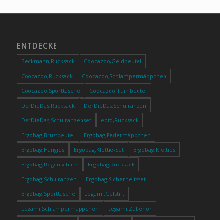
ENTDECKE
Beckmann,Rucksack
Coocazoo,Geldbeutel
Coocazoo,Rucksack
Coocazoo,Schlampermäppchen
Coocazoo,Sporttasche
Coocazoo,Turnbeutel
DerDieDas,Rucksack
DerDieDas,Schulranzen
DerDieDas,Schulranzenset
eoto,Rucksack
Ergobag,Brustbeutel
Ergobag,Federmäppchen
Ergobag,Hangies
Ergobag,Klettie-Set
Ergobag,Kletties
Ergobag,Regenschirm
Ergobag,Rucksack
Ergobag,Schulranzen
Ergobag,Sicherheitsset
Ergobag,Sporttasche
Legami,Gelstift
Legami,Schlampermäppchen
Legami,Zubehör