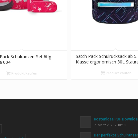
Satch Pack Schulrucksack ab 5.
Pack Schulranzen-Set 6tlg
Klasse ergonomisch 30L Stau
la 004
standfest Organisationstalent
Purple Laser – Dunkelblau
Produkt kaufen
Produkt kaufen
Kostenlose PDF Download
7. März 2026 - 18:10
Der perfekte Schulranze