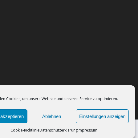
en Cookies, um unsere Website und unseren Service zu optimieren.
akzeptieren
Ablehnen
Einstellungen anzeigen
Cookie-Richtlinie
Datenschutzerklärung
Impressum
 Sie der Verwendung von Cookies zu.
Okay!
ontakt
Impressum
AGB
Datenschutz
Cookie-Richtlinie (EU)