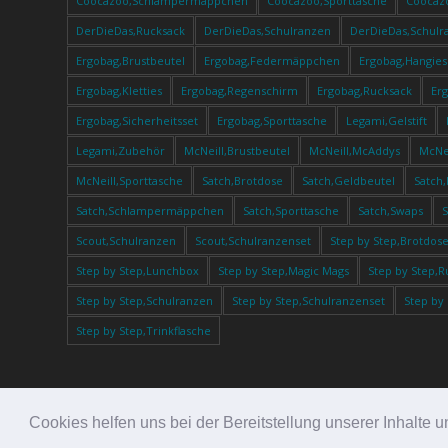
Coocazoo,Schlampermäppchen
Coocazoo,Sporttasche
Coocaz
DerDieDas,Rucksack
DerDieDas,Schulranzen
DerDieDas,Schulr
Ergobag,Brustbeutel
Ergobag,Federmäppchen
Ergobag,Hangies
Ergobag,Kletties
Ergobag,Regenschirm
Ergobag,Rucksack
Er
Ergobag,Sicherheitsset
Ergobag,Sporttasche
Legami,Gelstift
Legami,Zubehör
McNeill,Brustbeutel
McNeill,McAddys
McNei
McNeill,Sporttasche
Satch,Brotdose
Satch,Geldbeutel
Satch
Satch,Schlampermäppchen
Satch,Sporttasche
Satch,Swaps
Scout,Schulranzen
Scout,Schulranzenset
Step by Step,Brotdos
Step by Step,Lunchbox
Step by Step,Magic Mags
Step by Step,R
Step by Step,Schulranzen
Step by Step,Schulranzenset
Step by
Step by Step,Trinkflasche
Cookies helfen uns bei der Bereitstellung unserer Inhalt
@ Hippe Kinder -
Enfold Theme by Kriesi