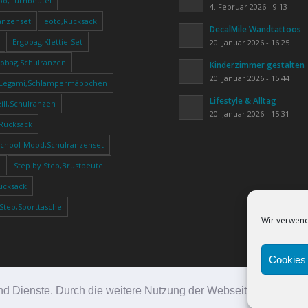
oo,Turnbeutel
4. Februar 2026 - 9:13
anzenset
eoto,Rucksack
DecalMile Wandtattoos
Ergobag,Klettie-Set
20. Januar 2026 - 16:25
gobag,Schulranzen
Kinderzimmer gestalten
20. Januar 2026 - 15:44
Legami,Schlampermäppchen
Lifestyle & Alltag
ll,Schulranzen
20. Januar 2026 - 15:31
,Rucksack
School-Mood,Schulranzenset
e
Step by Step,Brustbeutel
ucksack
 Step,Sporttasche
Wir verwend
Cookies 
e und Dienste. Durch die weitere Nutzung der Webseite stimmen
Über uns
K