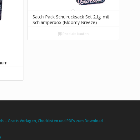
Satch Pack Schulrucksack Set 2tlg. mit
Schlamperbox (Bloomy Breeze)
Produkt kaufen
raum
s – Gratis Vorlagen, Checklisten und PDFs zum Download
n