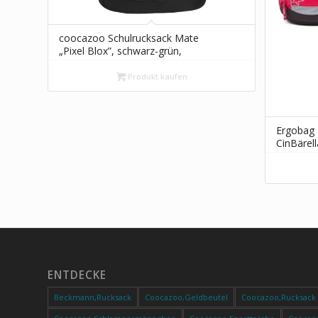
coocazoo Schulrucksack Mate
„Pixel Blox”, schwarz-grün,
ergonomischer & anpassbarer
Tornister, höhen- &
Produkt kaufen
größenverstellbar, mit Brustgurt &
Hüftgurt, ab der 3. Klasse
Ergobag 
CinBärel
ENTDECKE
Beckmann,Rucksack
Coocazoo,Geldbeutel
Coocazoo,Rucksack