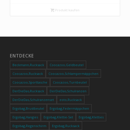
Produkt kaufen
ENTDECKE
Beckmann,Rucksack
Coocazoo,Geldbeutel
Coocazoo,Rucksack
Coocazoo,Schlampermäppchen
Coocazoo,Sporttasche
Coocazoo,Turnbeutel
DerDieDas,Rucksack
DerDieDas,Schulranzen
DerDieDas,Schulranzenset
eoto,Rucksack
Ergobag,Brustbeutel
Ergobag,Federmäppchen
Ergobag,Hangies
Ergobag,Klettie-Set
Ergobag,Kletties
Ergobag,Regenschirm
Ergobag,Rucksack