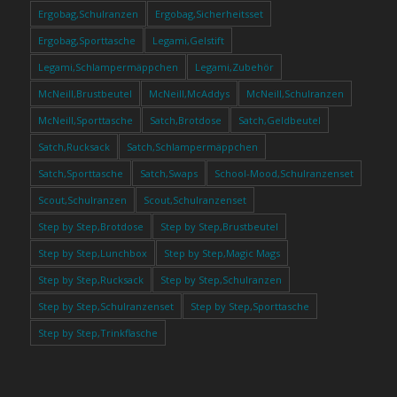
Ergobag,Schulranzen
Ergobag,Sicherheitsset
Ergobag,Sporttasche
Legami,Gelstift
Legami,Schlampermäppchen
Legami,Zubehör
McNeill,Brustbeutel
McNeill,McAddys
McNeill,Schulranzen
McNeill,Sporttasche
Satch,Brotdose
Satch,Geldbeutel
Satch,Rucksack
Satch,Schlampermäppchen
Satch,Sporttasche
Satch,Swaps
School-Mood,Schulranzenset
Scout,Schulranzen
Scout,Schulranzenset
Step by Step,Brotdose
Step by Step,Brustbeutel
Step by Step,Lunchbox
Step by Step,Magic Mags
Step by Step,Rucksack
Step by Step,Schulranzen
Step by Step,Schulranzenset
Step by Step,Sporttasche
Step by Step,Trinkflasche