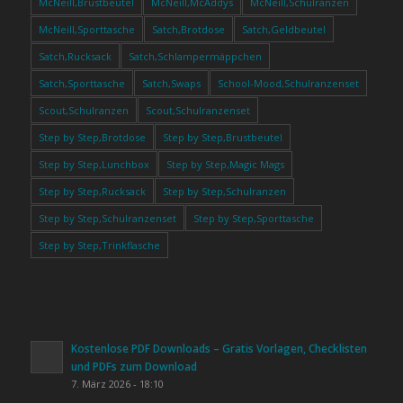
McNeill,Brustbeutel
McNeill,McAddys
McNeill,Schulranzen
McNeill,Sporttasche
Satch,Brotdose
Satch,Geldbeutel
Satch,Rucksack
Satch,Schlampermäppchen
Satch,Sporttasche
Satch,Swaps
School-Mood,Schulranzenset
Scout,Schulranzen
Scout,Schulranzenset
Step by Step,Brotdose
Step by Step,Brustbeutel
Step by Step,Lunchbox
Step by Step,Magic Mags
Step by Step,Rucksack
Step by Step,Schulranzen
Step by Step,Schulranzenset
Step by Step,Sporttasche
Step by Step,Trinkflasche
Kostenlose PDF Downloads – Gratis Vorlagen, Checklisten
und PDFs zum Download
7. März 2026 - 18:10