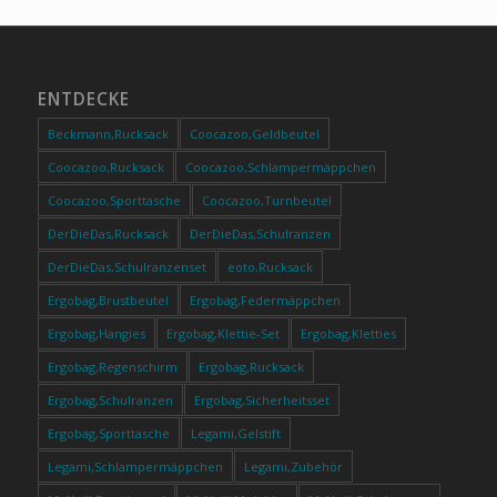
ENTDECKE
Beckmann,Rucksack
Coocazoo,Geldbeutel
Coocazoo,Rucksack
Coocazoo,Schlampermäppchen
Coocazoo,Sporttasche
Coocazoo,Turnbeutel
DerDieDas,Rucksack
DerDieDas,Schulranzen
DerDieDas,Schulranzenset
eoto,Rucksack
Ergobag,Brustbeutel
Ergobag,Federmäppchen
Ergobag,Hangies
Ergobag,Klettie-Set
Ergobag,Kletties
Ergobag,Regenschirm
Ergobag,Rucksack
Ergobag,Schulranzen
Ergobag,Sicherheitsset
Ergobag,Sporttasche
Legami,Gelstift
Legami,Schlampermäppchen
Legami,Zubehör