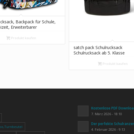
cksack, Backpack für Schule,
izeit, Erweiterbarer
zen, Geräumige Schultasche für
, Mädchen und Jungen, Extra
Produkt kaufen
ehrfarbig, NAVY BUSH
satch pack Schulrucksack
Schulrucksack ab 5. Klasse
ergonomisch 30L Stauraum
standfest Organisationstalent,
Produkt kaufen
Blackjack – Schwarz
Kostenlose PDF Download
7. März 2026 - 18:10
Der perfekte Schulranze
oo,Turnbeutel
4. Februar 2026 - 9:13