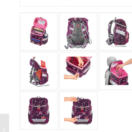
Ergobag Cubo Light
Schulranzen-Set 6tlg