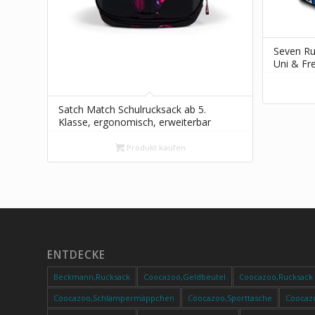
Seven Ru
Uni & Fre
Schulran
Teenager
Platz, m
Satch Match Schulrucksack ab 5.
Klasse, ergonomisch, erweiterbar
auf 35 Liter, standfest, extra
Fronttasche Mystic Nights –
Produkt kaufen
Schwarz
ENTDECKE
Beckmann,Rucksack
Coocazoo,Geldbeutel
Coocazoo,Rucksack
Coocazoo,Schlampermäppchen
Coocazoo,Sporttasche
Coocaz