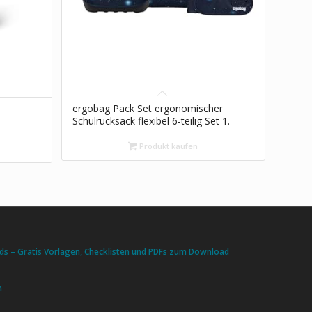
ergobag Pack Set ergonomischer
Schulrucksack flexibel 6-teilig Set 1.
Klasse Grundschule für Mädchen
und Jungen
Produkt kaufen
s – Gratis Vorlagen, Checklisten und PDFs zum Download
n